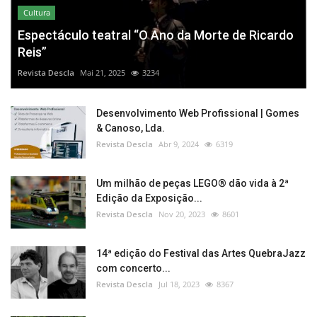
Cultura
Espectáculo teatral “O Ano da Morte de Ricardo
Reis”
Revista Descla
Mai 21, 2025
3234
Desenvolvimento Web Profissional | Gomes
& Canoso, Lda.
Revista Descla
Abr 9, 2024
6319
Um milhão de peças LEGO® dão vida à 2ª
Edição da Exposição...
Revista Descla
Nov 20, 2023
8601
14ª edição do Festival das Artes QuebraJazz
com concerto...
Revista Descla
Jul 18, 2023
8367