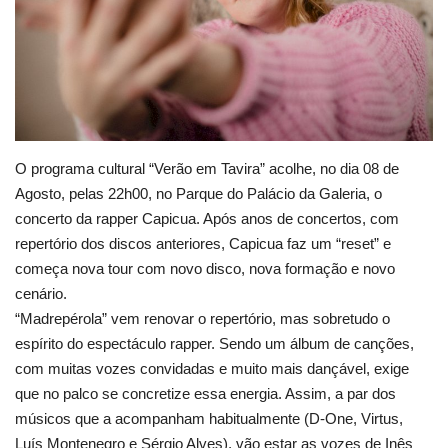
Estatuto Editorial
Saúde
Ficha técnica
O programa cultural “Verão em Tavira” acolhe, no dia 08 de
Cultura
Agosto, pelas 22h00, no Parque do Palácio da Galeria, o
concerto da rapper Capicua.
Após anos de concertos, com
Lazer
repertório dos discos anteriores, Capicua faz um “reset” e
começa nova tour com novo disco, nova formação e novo
Ambiente
cenário.
“Madrepérola” vem renovar o repertório, mas sobretudo o
espírito do espectáculo rapper. Sendo um álbum de canções,
com muitas vozes convidadas e muito mais dançável, exige
que no palco se concretize essa energia.
Assim, a par dos
músicos que a acompanham habitualmente (D-One, Virtus,
Luís Montenegro e Sérgio Alves), vão estar as vozes de Inês