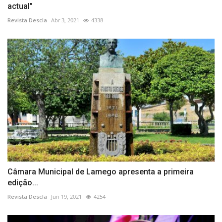
actual”
Revista Descla
Abr 3, 2021
4338
Câmara Municipal de Lamego apresenta a primeira
edição...
Revista Descla
Jun 19, 2021
4254