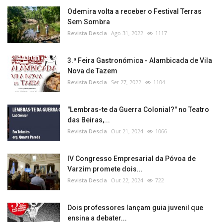
Odemira volta a receber o Festival Terras
Sem Sombra
Revista Descla
Ago 31, 2022
1117
3.ª Feira Gastronómica - Alambicada de Vila
Nova de Tazem
Revista Descla
Set 27, 2022
1104
"Lembras-te da Guerra Colonial?" no Teatro
das Beiras,...
Revista Descla
Out 21, 2024
1066
IV Congresso Empresarial da Póvoa de
Varzim promete dois...
Revista Descla
Out 22, 2024
722
Dois professores lançam guia juvenil que
ensina a debater...