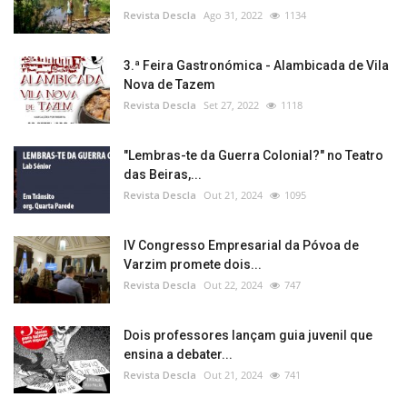
Revista Descla
Ago 31, 2022
1134
3.ª Feira Gastronómica - Alambicada de Vila
Nova de Tazem
Revista Descla
Set 27, 2022
1118
"Lembras-te da Guerra Colonial?" no Teatro
das Beiras,...
Revista Descla
Out 21, 2024
1095
IV Congresso Empresarial da Póvoa de
Varzim promete dois...
Revista Descla
Out 22, 2024
747
Dois professores lançam guia juvenil que
ensina a debater...
Revista Descla
Out 21, 2024
741