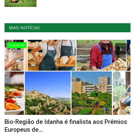
MAIS NOTÍCIAS
Ambiente
Bio-Região de Idanha é finalista aos Prémios
V
Europeus de...
V