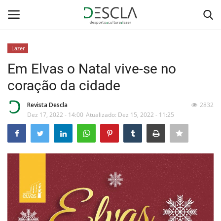
Lazer
Login
Registar
Em Elvas o Natal vive-se no
coração da cidade
Home
Revista Descla
2832
...by Descla
Dez 17, 2022 - 14:00
Atualizado: Dez 15, 2022 - 11:25
Desporto
Contactos
Sobre Nós
Educação