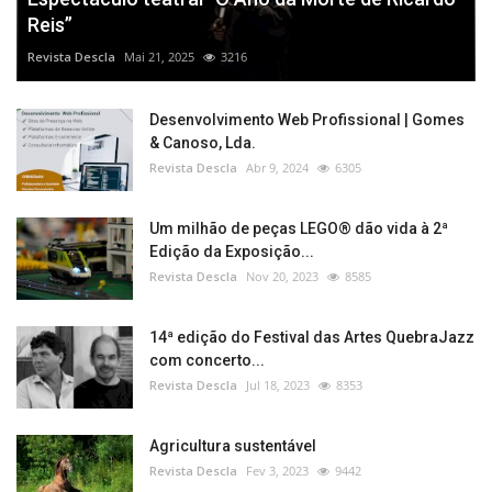
Reis”
Revista Descla
Mai 21, 2025
3216
Desenvolvimento Web Profissional | Gomes
& Canoso, Lda.
Revista Descla
Abr 9, 2024
6305
Um milhão de peças LEGO® dão vida à 2ª
Edição da Exposição...
Revista Descla
Nov 20, 2023
8585
14ª edição do Festival das Artes QuebraJazz
com concerto...
Revista Descla
Jul 18, 2023
8353
Agricultura sustentável
Revista Descla
Fev 3, 2023
9442