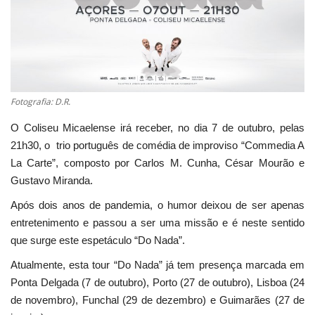
Estatuto Editorial
Saúde
Ficha técnica
Fotografia: D.R.
O Coliseu Micaelense irá receber, no dia 7 de outubro, pelas
Cultura
21h30, o trio português de comédia de improviso “Commedia A
La Carte”, composto por Carlos M. Cunha, César Mourão e
Lazer
Gustavo Miranda.
Ambiente
Após dois anos de pandemia, o humor deixou de ser apenas
entretenimento e passou a ser uma missão e é neste sentido
que surge este espetáculo “Do Nada”.
Atualmente, esta tour “Do Nada” já tem presença marcada em
Ponta Delgada (7 de outubro), Porto (27 de outubro), Lisboa (24
de novembro), Funchal (29 de dezembro) e Guimarães (27 de