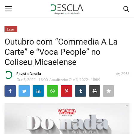
Lazer
Login
Registar
Outubro com “Commedia A La
Carte” e “Voca People” no
Home
Coliseu Micaelense
...by Descla
Revista Descla
2966
Out 5, 2022 - 13:00
Atualizado: Out 3, 2022 - 18:09
Desporto
Contactos
Sobre Nós
Educação