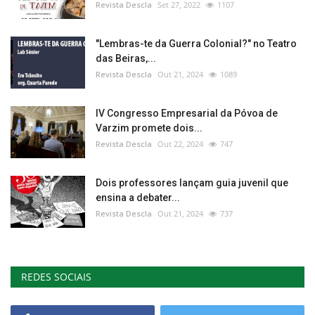
Revista Descla
Set 27, 2022
1107
"Lembras-te da Guerra Colonial?" no Teatro
das Beiras,...
Revista Descla
Out 21, 2024
1089
IV Congresso Empresarial da Póvoa de
Varzim promete dois...
Revista Descla
Out 22, 2024
747
Dois professores lançam guia juvenil que
ensina a debater...
Revista Descla
Out 21, 2024
737
REDES SOCIAIS