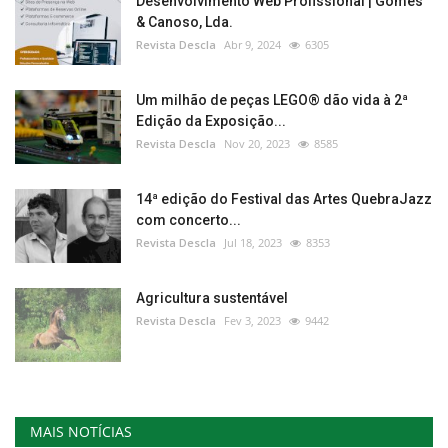
Desenvolvimento Web Profissional | Gomes
& Canoso, Lda.
Revista Descla
Abr 9, 2024
6305
Um milhão de peças LEGO® dão vida à 2ª
Edição da Exposição...
Revista Descla
Nov 20, 2023
8585
14ª edição do Festival das Artes QuebraJazz
com concerto...
Revista Descla
Jul 18, 2023
8353
Agricultura sustentável
Revista Descla
Fev 3, 2023
9442
MAIS NOTÍCIAS