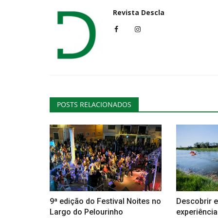
Revista Descla
Cultura
POSTS RELACIONADOS
Alunos do Conservatório de Mú
Braga unem-se em concerto...
Revista Descla
Mar 9, 2023
2330
9ª edição do Festival Noites no
Descobrir e
Largo do Pelourinho
experiências