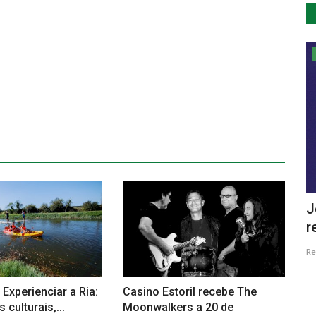
Cultura
sica de
Museu de Música Mecânica
J
distinguido como Monumento de...
r
Revista Descla
Jan 15, 2021
3558
Re
 Experienciar a Ria:
Casino Estoril recebe The
 culturais,...
Moonwalkers a 20 de