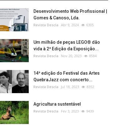
Desenvolvimento Web Profissional |
Gomes & Canoso, Lda.
Revista Descla
Abr 9, 2024
6305
Um milhão de peças LEGO® dão
vida à 2ª Edição da Exposição...
Revista Descla
Nov 20, 2023
8584
14ª edição do Festival das Artes
QuebraJazz com concerto...
Revista Descla
Jul 18, 2023
8352
Agricultura sustentável
Revista Descla
Fev 3, 2023
9439