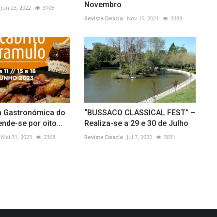
Novembro
Jun 23, 2022
3106
Revista Descla
Nov 15, 2021
3388
 Gastronómica do
“BUSSACO CLASSICAL FEST” –
nde-se por oito...
Realiza-se a 29 e 30 de Julho
Mai 31, 2023
2368
Revista Descla
Jul 7, 2022
3031