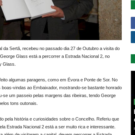
 da Sertã, recebeu no passado dia 27 de Outubro a visita do
eorge Glass está a percorrer a Estrada Nacional 2, no
y Glass.
 feito algumas paragens, como em Évora e Ponte de Sor. No
s boas-vindas ao Embaixador, mostrando-se bastante honrado
u-se um passeio pelas margens das ribeiras, tendo George
pelos tons outonais.
o pela história e curiosidades sobre o Concelho. Referiu que
la Estrada Nacional 2 está a ser muito rica e interessante.
além de visitarem a capital, devem percorrer a Estrada