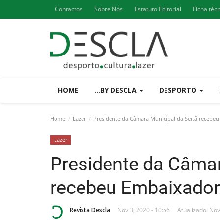
Contactos
Sobre Nós
Estatuto Editorial
Ficha téc
HOME
...BY DESCLA
DESPORTO
Home
Lazer
Presidente da Câmara Municipal da Sertã recebe
Lazer
Presidente da Câmar
recebeu Embaixador
Revista Descla
Nov 3, 2020 - 10:56
Atualizado: Nov