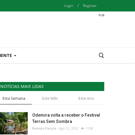
Login
/
Registar
IENTE
NOTÍCIAS MAIS LIDAS
Esta Semana
Este Mês
Este Ano
Odemira volta a receber o Festival
Terras Sem Sombra
Revista Descla
Ago 31, 2022
1138