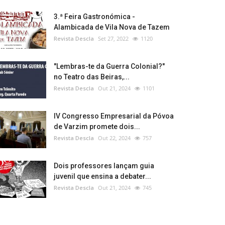
3.ª Feira Gastronómica -
Alambicada de Vila Nova de Tazem
Revista Descla
Set 27, 2022
1120
"Lembras-te da Guerra Colonial?"
no Teatro das Beiras,...
Revista Descla
Out 21, 2024
1101
IV Congresso Empresarial da Póvoa
de Varzim promete dois...
Revista Descla
Out 22, 2024
757
Dois professores lançam guia
juvenil que ensina a debater...
Revista Descla
Out 21, 2024
745