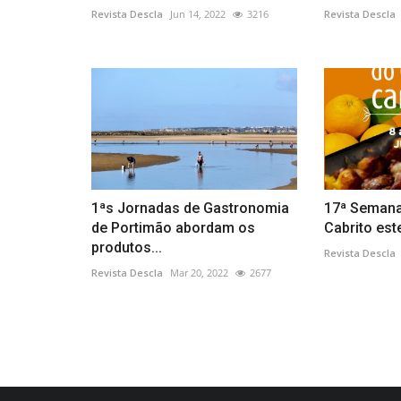
Revista Descla
Jun 14, 2022
3216
Revista Descla
1ªs Jornadas de Gastronomia
17ª Semana
de Portimão abordam os
Cabrito este
produtos...
Revista Descla
Revista Descla
Mar 20, 2022
2677