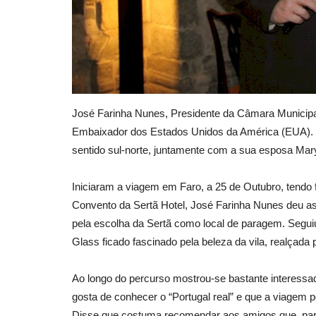
José
Farinha Nunes, Presidente da Câmara Municipal
Embaixador dos Estados Unidos da América (EUA). G
sentido sul-norte, juntamente com a sua esposa Mar
Iniciaram a viagem em Faro, a 25 de Outubro, tendo
Convento da Sertã Hotel, José Farinha Nunes deu a
pela escolha da Sertã como local de paragem. Segui
Glass ficado fascinado pela beleza da vila, realçada 
Ao longo do percurso mostrou-se bastante interessad
gosta de conhecer o “Portugal real” e que a viagem pe
Disse que costuma recomendar aos amigos que, para 