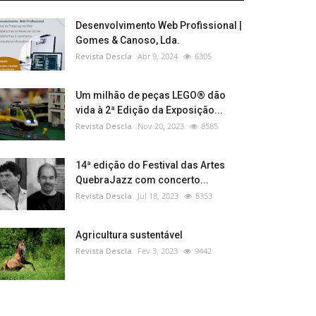
Desenvolvimento Web Profissional |
Gomes & Canoso, Lda.
Revista Descla
Abr 9, 2024
6305
Um milhão de peças LEGO® dão
vida à 2ª Edição da Exposição...
Revista Descla
Nov 20, 2023
8585
14ª edição do Festival das Artes
QuebraJazz com concerto...
Revista Descla
Jul 18, 2023
8353
Agricultura sustentável
Revista Descla
Fev 3, 2023
9442