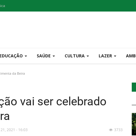
nica
EDUCAÇÃO
SAÚDE
CULTURA
LAZER
AMB
imenta da Beira
ção vai ser celebrado
ra
 21, 2021 - 16:03
3733