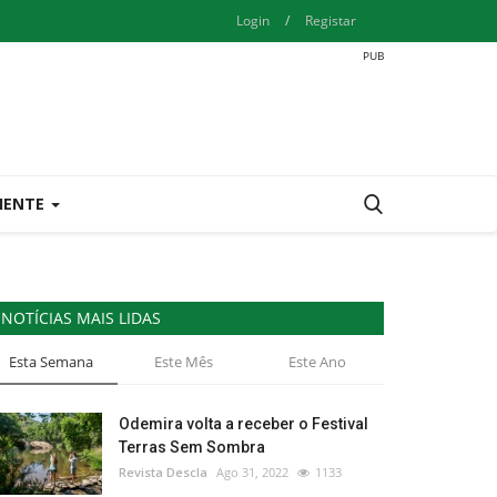
Login
/
Registar
IENTE
NOTÍCIAS MAIS LIDAS
Esta Semana
Este Mês
Este Ano
Odemira volta a receber o Festival
Terras Sem Sombra
Revista Descla
Ago 31, 2022
1133