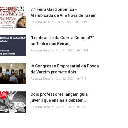
3.ª Feira Gastronómica -
Alambicada de Vila Nova de Tazem
Revista Descla
Set 27, 2022
1119
"Lembras-te da Guerra Colonial?"
no Teatro das Beiras,...
Revista Descla
Out 21, 2024
1094
IV Congresso Empresarial da Póvoa
de Varzim promete dois...
Revista Descla
Out 22, 2024
746
Dois professores lançam guia
juvenil que ensina a debater...
Revista Descla
Out 21, 2024
739