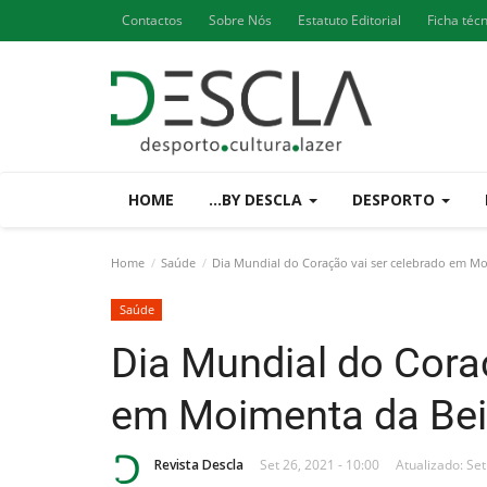
Contactos
Sobre Nós
Estatuto Editorial
Ficha téc
HOME
...BY DESCLA
DESPORTO
Home
Saúde
Dia Mundial do Coração vai ser celebrado em Mo
Saúde
Dia Mundial do Cora
em Moimenta da Bei
Revista Descla
Set 26, 2021 - 10:00
Atualizado: Set