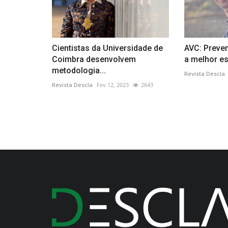
Cientistas da Universidade de
AVC: Preven
Coimbra desenvolvem
a melhor es
metodologia...
Revista Descla
Revista Descla
Fev 12, 2023
2643