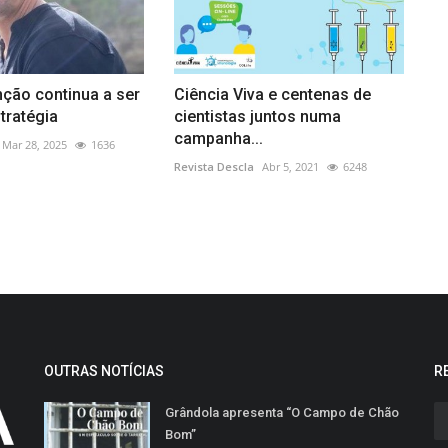
ção continua a ser
Ciência Viva e centenas de
tratégia
cientistas juntos numa
campanha...
Mar 28, 2025
1636
Revista Descla
Abr 5, 2021
6248
OUTRAS NOTÍCIAS
R
Grândola apresenta “O Campo de Chão
Bom”