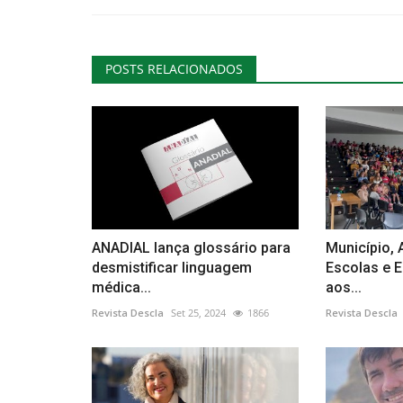
POSTS RELACIONADOS
Cultura
ANADIAL lança glossário para
Município,
João Pinto “A Natureza do Natal
desmistificar linguagem
Escolas e 
médica...
aos...
COMUR-Museu Municipal
Revista Descla
Set 25, 2024
1866
Revista Descla
Revista Descla
Dez 11, 2022
2385