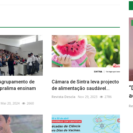
Lazer
 Agrupamento de
Câmara de Sintra leva projecto
 II” na
Vila do Cadaval recebe a tradicional
“
Epralima ensinam
de alimentação saudável...
Feira dos Pinhões
a
Revista Descla
Nov 29, 2023
2786
Mai 20, 2024
2660
Revista Descla
Dez 6, 2021
3792
Re