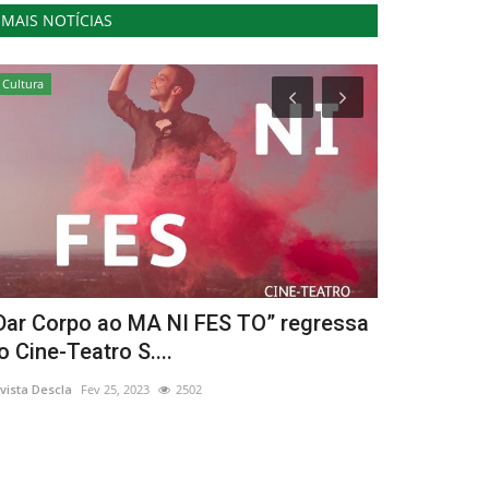
MAIS NOTÍCIAS
Cultura
Cultura
Dar Corpo ao MA NI FES TO” regressa
Jornadas E
o Cine-Teatro S....
2022, em T
vista Descla
Fev 25, 2023
2502
Revista Descla
Se