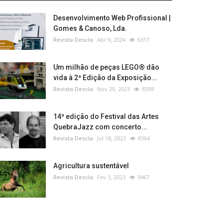
Desenvolvimento Web Profissional |
Gomes & Canoso, Lda.
Revista Descla
Abr 9, 2024
6317
Um milhão de peças LEGO® dão
vida à 2ª Edição da Exposição...
Revista Descla
Nov 20, 2023
8599
14ª edição do Festival das Artes
QuebraJazz com concerto...
Revista Descla
Jul 18, 2023
8364
Agricultura sustentável
Revista Descla
Fev 3, 2023
9467