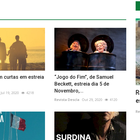
Cultura
m curtas em estreia
“Jogo do Fim”, de Samuel
Beckett, estreia dia 5 de
Novembro,...
nsen-
Ser do Contra de regresso ao Sapo em
R
Jul 19, 2020
4218
2021
e
Revista Descla
Out 29, 2020
4120
Revista Descla
Dez 20, 2020
4424
Re