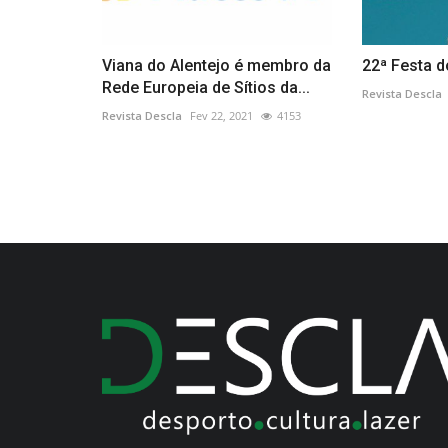
Viana do Alentejo é membro da
22ª Festa 
Rede Europeia de Sítios da...
Revista Descla
Revista Descla
Fev 22, 2021
4153