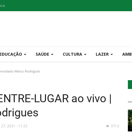
nica
EDUCAÇÃO
SAÚDE
CULTURA
LAZER
AMB
onvidado Marco Rodrigues
 ENTRE-LUGAR ao vivo |
drigues
t 27, 2021 - 11:22
3713