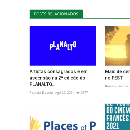
POSTS RELACIONADOS
Cultura
Artistas consagrados e em
Mais de ce
ascensão na 2ª edição do
no FEST
PLANALTO...
"A Ilha de Bergman" de Mia Ha
Revista Descla
Løve, no Centro de Artes...
Revista Descla
Ago 22, 2021
3977
Revista Descla
Dez 6, 2021
3092