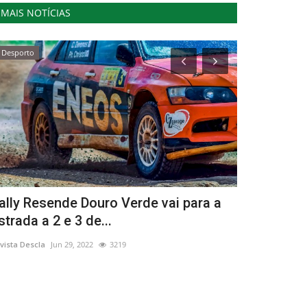
MAIS NOTÍCIAS
Desporto
Cultura
ally Resende Douro Verde vai para a
Para um 20
strada a 2 e 3 de...
Workshops 
vista Descla
Jun 29, 2022
3219
Revista Descla
No