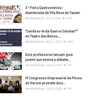
3.ª Feira Gastronómica -
Alambicada de Vila Nova de Tazem
Revista Descla
Set 27, 2022
1104
"Lembras-te da Guerra Colonial?"
no Teatro das Beiras,...
Revista Descla
Out 21, 2024
1072
Dois professores lançam guia
juvenil que ensina a debater...
Revista Descla
Out 21, 2024
729
IV Congresso Empresarial da Póvoa
de Varzim promete dois...
Revista Descla
Out 22, 2024
726