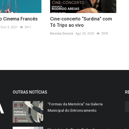
do Cinema Francês
Cine-concerto “Surdina” com
Tó Trips ao vivo
Out 3, 2021
3411
Revista Descla
Ago 20, 2020
3958
OUTRAS NOTÍCIAS
R
“Formas da Memória” na Galeria
Municipal do Entroncamento