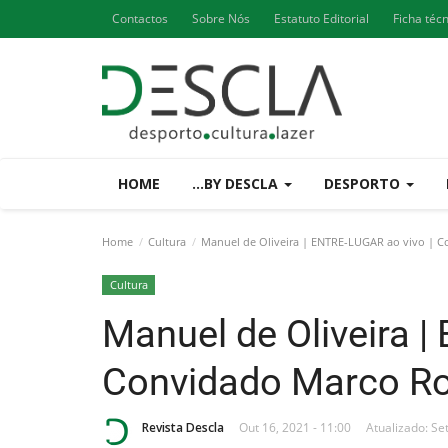
Contactos
Sobre Nós
Estatuto Editorial
Ficha téc
HOME
...BY DESCLA
DESPORTO
Home
Cultura
Manuel de Oliveira | ENTRE-LUGAR ao vivo | C
Cultura
Manuel de Oliveira |
Convidado Marco Ro
Revista Descla
Out 16, 2021 - 11:00
Atualizado: Se