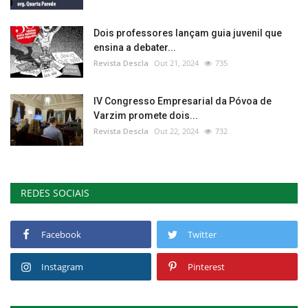
Dois professores lançam guia juvenil que
ensina a debater...
Revista Descla
Out 21, 2024
735
IV Congresso Empresarial da Póvoa de
Varzim promete dois...
Revista Descla
Out 22, 2024
732
REDES SOCIAIS
Facebook
Twitter
Instagram
Pinterest