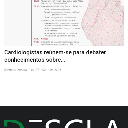
Cardiologistas reúnem-se para debater
«
conhecimentos sobre...
M
Revista Descla
Fev 27, 2024
2203
Re