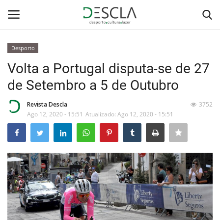
Desporto
Login
Registar
Volta a Portugal disputa-se de 27
de Setembro a 5 de Outubro
Home
Revista Descla
3752
...by Descla
Ago 12, 2020 - 15:51
Atualizado: Ago 12, 2020 - 15:51
Desporto
Contactos
Sobre Nós
Educação