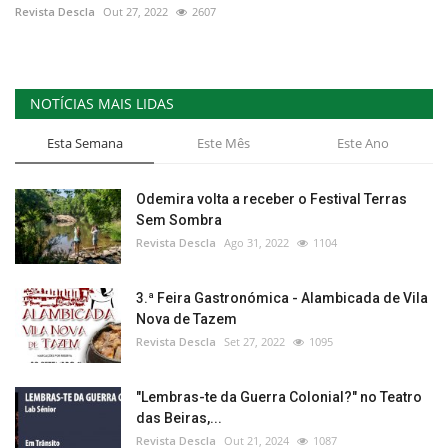
Revista Descla
Out 27, 2022
2607
NOTÍCIAS MAIS LIDAS
Esta Semana
Este Mês
Este Ano
Odemira volta a receber o Festival Terras
Sem Sombra
Revista Descla
Ago 31, 2022
1104
3.ª Feira Gastronómica - Alambicada de Vila
Nova de Tazem
Revista Descla
Set 27, 2022
1095
"Lembras-te da Guerra Colonial?" no Teatro
das Beiras,...
Revista Descla
Out 21, 2024
1087