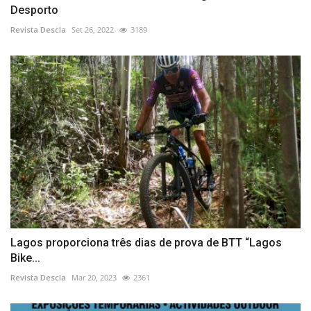
Desporto
Revista Descla
Set 26, 2022
3189
Lagos proporciona três dias de prova de BTT “Lagos
Bike...
Revista Descla
Mar 20, 2023
2361