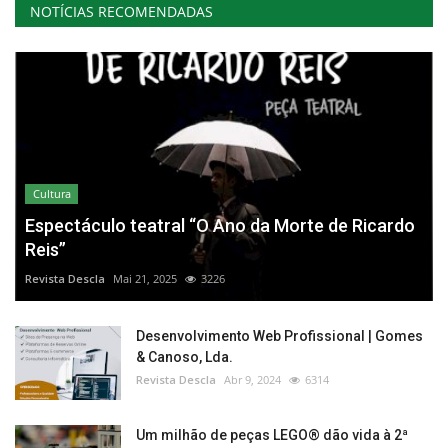
NOTÍCIAS RECOMENDADAS
Cultura
Espectáculo teatral “O Ano da Morte de Ricardo
Reis”
Revista Descla
Mai 21, 2025
3226
Desenvolvimento Web Profissional | Gomes
& Canoso, Lda.
Revista Descla
Abr 9, 2024
6314
Um milhão de peças LEGO® dão vida à 2ª