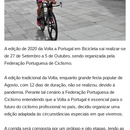
Estatuto Editorial
Saúde
Ficha técnica
A edição de 2020 da Volta a Portugal em Bicicleta vai realizar-se
Cultura
de 27 de Setembro a 5 de Outubro, sendo organizada pela
Federação Portuguesa de Ciclismo.
Lazer
A edição tradicional da Volta, enquanto grande festa popular de
Ambiente
Agosto, com 12 dias de duração, não se realizou, devido à
pandemia. Perante tal cenário a Federação Portuguesa de
Ciclismo entendendo que a Volta a Portugal é essencial para o
futuro do ciclismo profissional no país, decidiu organizar uma
edição adaptada às circunstâncias especiais em que vivemos.
A corrida será composta por um prólogo e oito etapas, tendo as