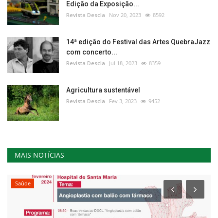
Edição da Exposição...
Revista Descla
Nov 20, 2023
8592
14ª edição do Festival das Artes QuebraJazz
com concerto...
Revista Descla
Jul 18, 2023
8359
Agricultura sustentável
Revista Descla
Fev 3, 2023
9452
MAIS NOTÍCIAS
Saúde