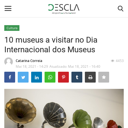
Cultura
Login
Registar
10 museus a visitar no Dia
Internacional dos Museus
Home
Catarina Correia
4453
...by Descla
Mai 18, 2021 - 14:29
Atualizado: Mai 18, 2021 - 16:40
Desporto
Contactos
Sobre Nós
Educação