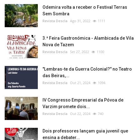
Odemira volta a receber o Festival Terras
Sem Sombra
Revista Descla
Ago 31, 2022
1111
3.ª Feira Gastronómica - Alambicada de Vila
Nova de Tazem
Revista Descla
Set 27, 2022
1100
"Lembras-te da Guerra Colonial?" no Teatro
das Beiras,...
Revista Descla
Out 21, 2024
1094
IV Congresso Empresarial da Póvoa de
Varzim promete dois...
Revista Descla
Out 22, 2024
740
Dois professores lançam guia juvenil que
ensina a debater...