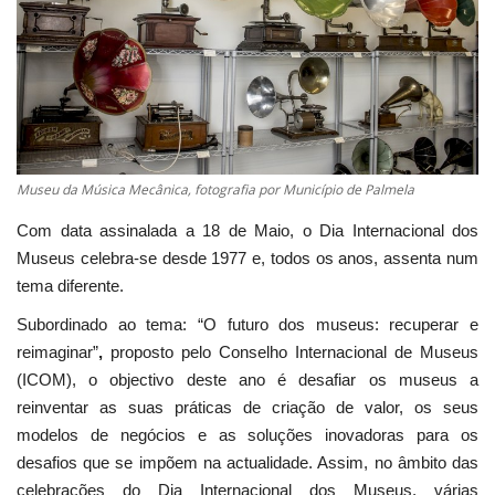
Estatuto Editorial
Saúde
Ficha técnica
Museu da Música Mecânica, fotografia por Município de Palmela
Cultura
Com data assinalada a 18 de Maio, o Dia Internacional dos
Museus celebra-se desde 1977 e, todos os anos, assenta num
Lazer
tema diferente.
Ambiente
Subordinado ao tema: “O futuro dos museus: recuperar e
reimaginar”
,
proposto pelo Conselho Internacional de Museus
(ICOM), o objectivo deste ano é desafiar os museus a
reinventar as suas práticas de criação de valor, os seus
modelos de negócios e as soluções inovadoras para os
desafios que se impõem na actualidade. Assim, no âmbito das
celebrações do Dia Internacional dos Museus, várias