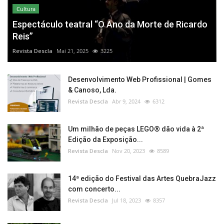
Cultura
Espectáculo teatral “O Ano da Morte de Ricardo
Reis”
Revista Descla
Mai 21, 2025
3225
Desenvolvimento Web Profissional | Gomes
& Canoso, Lda.
Revista Descla
Abr 9, 2024
6312
Um milhão de peças LEGO® dão vida à 2ª
Edição da Exposição...
Revista Descla
Nov 20, 2023
8589
14ª edição do Festival das Artes QuebraJazz
com concerto...
Revista Descla
Jul 18, 2023
8357