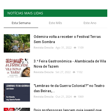
NOTÍCIAS MAIS LIDAS
Esta Semana
Este Mês
Este Ano
Odemira volta a receber o Festival Terras
Sem Sombra
Revista Descla
Ago 31, 2022
1109
3.ª Feira Gastronómica - Alambicada de Vila
Nova de Tazem
Revista Descla
Set 27, 2022
1102
"Lembras-te da Guerra Colonial?" no Teatro
das Beiras,...
Revista Descla
Out 21, 2024
1069
Dois professores lançam guia juvenil que