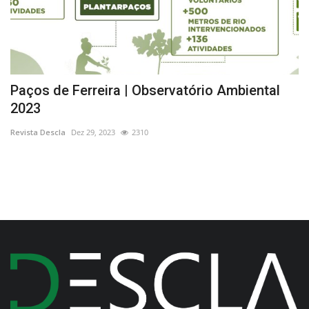
Paços de Ferreira | Observatório Ambiental
C
2023
d
Revista Descla
Dez 29, 2023
2310
Re