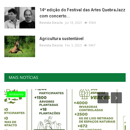
14ª edição do Festival das Artes QuebraJazz
com concerto...
Revista Descla
Jul 18, 2023
8364
Agricultura sustentável
Revista Descla
Fev 3, 2023
9467
MAIS NOTÍCIAS
Ambiente