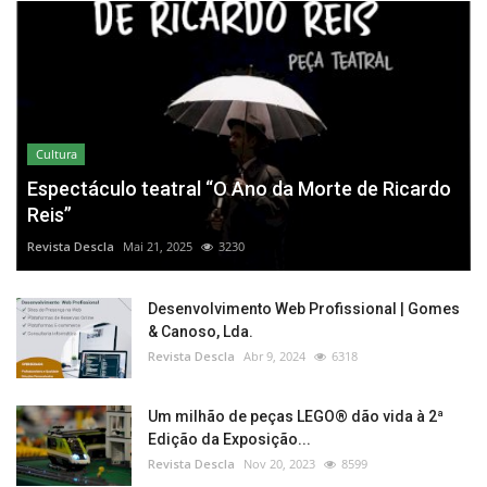
Cultura
Espectáculo teatral “O Ano da Morte de Ricardo
Reis”
Revista Descla
Mai 21, 2025
3230
Desenvolvimento Web Profissional | Gomes
& Canoso, Lda.
Revista Descla
Abr 9, 2024
6318
Um milhão de peças LEGO® dão vida à 2ª
Edição da Exposição...
Revista Descla
Nov 20, 2023
8599