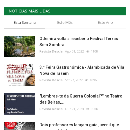
NOTÍCIAS MAIS LIDAS
Esta Semana
Este Mês
Este Ano
Odemira volta a receber o Festival Terras
Sem Sombra
Revista Descla
Ago 31, 2022
1108
3.ª Feira Gastronómica - Alambicada de Vila
Nova de Tazem
Revista Descla
Set 27, 2022
1096
"Lembras-te da Guerra Colonial?" no Teatro
das Beiras,...
Revista Descla
Out 21, 2024
1066
Dois professores lançam guia juvenil que