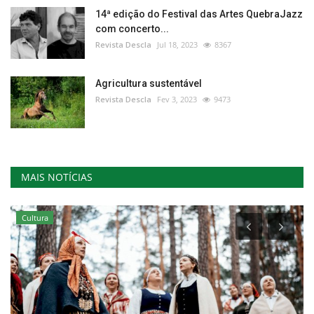
14ª edição do Festival das Artes QuebraJazz
com concerto...
Revista Descla
Jul 18, 2023
8367
Agricultura sustentável
Revista Descla
Fev 3, 2023
9473
MAIS NOTÍCIAS
Cultura