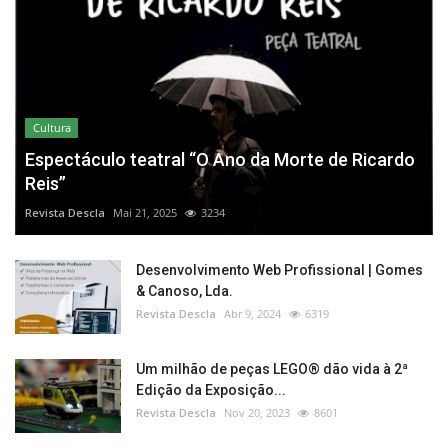
Cultura
Espectáculo teatral “O Ano da Morte de Ricardo
Reis”
Revista Descla
Mai 21, 2025
3234
Desenvolvimento Web Profissional | Gomes
& Canoso, Lda.
Revista Descla
Abr 9, 2024
6319
Um milhão de peças LEGO® dão vida à 2ª
Edição da Exposição...
Revista Descla
Nov 20, 2023
8601