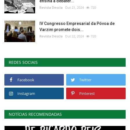
ensina a debater...
Revista Descla
Out 21, 2024
720
IV Congresso Empresarial da Póvoa de
Varzim promete dois...
Revista Descla
Out 22, 2024
720
REDES SOCIAIS
Facebook
Twitter
Instagram
Pinterest
NOTÍCIAS RECOMENDADAS