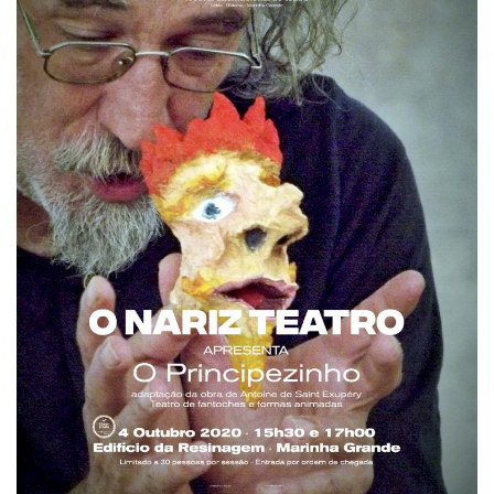
Estatuto Editorial
Saúde
Ficha técnica
Cultura
Lazer
Ambiente