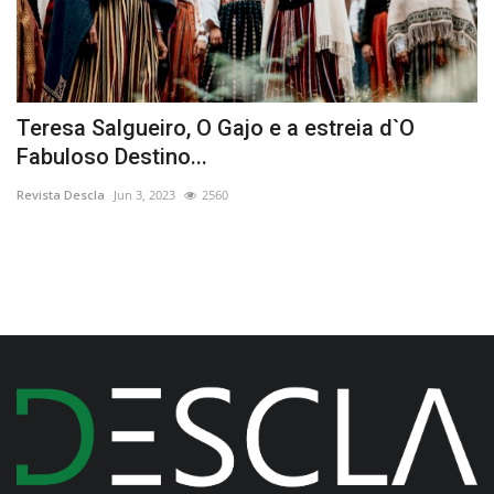
Teresa Salgueiro, O Gajo e a estreia d`O
C
Fabuloso Destino...
Re
Revista Descla
Jun 3, 2023
2560