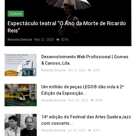
Cultura
Espectáculo teatral “O Ano da Morte de Ricardo
Reis”
Revista Descla
Mai 21, 2025
3216
Desenvolvimento Web Profissional | Gomes
& Canoso, Lda.
Revista Descla
Abr 9, 2024
6305
Um milhão de peças LEGO® dão vida à 2ª
Edição da Exposição...
Revista Descla
Nov 20, 2023
8585
14ª edição do Festival das Artes QuebraJazz
com concerto...
Revista Descla
Jul 18, 2023
8353