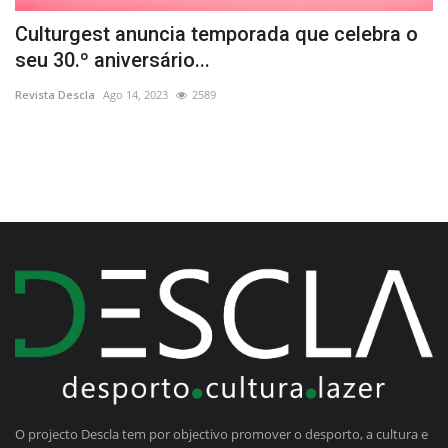
Culturgest anuncia temporada que celebra o
T
seu 30.º aniversário...
r
Revista Descla
Ago 14, 2023
2589
Re
O projecto Descla tem por objectivo promover o desporto, a cultura e