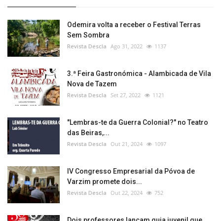
Odemira volta a receber o Festival Terras
Sem Sombra
Revista Descla
Ago 31, 2022
1137
3.ª Feira Gastronómica - Alambicada de Vila
Nova de Tazem
Revista Descla
Set 27, 2022
1121
"Lembras-te da Guerra Colonial?" no Teatro
das Beiras,...
Revista Descla
Out 21, 2024
1097
IV Congresso Empresarial da Póvoa de
Varzim promete dois...
Revista Descla
Out 22, 2024
752
Dois professores lançam guia juvenil que