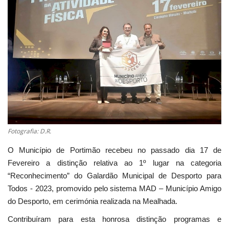
Estatuto Editorial
Saúde
Ficha técnica
Cultura
Lazer
Fotografia: D.R.
Ambiente
O Município de Portimão recebeu no passado dia 17 de
Fevereiro a distinção relativa ao 1º lugar na categoria
“Reconhecimento” do Galardão Municipal de Desporto para
Todos - 2023, promovido pelo sistema MAD – Município Amigo
do Desporto, em cerimónia realizada na Mealhada.
Contribuíram para esta honrosa distinção programas e