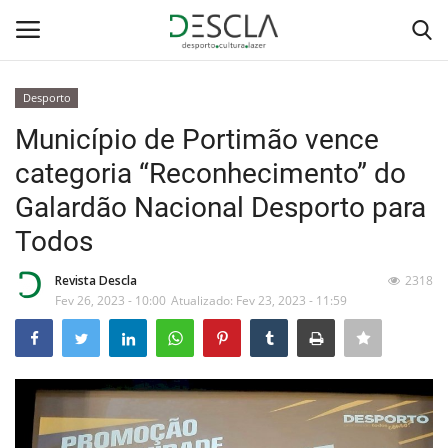
Desporto
Login
Registar
Município de Portimão vence
categoria “Reconhecimento” do
Home
Galardão Nacional Desporto para
...by Descla
Todos
Desporto
Revista Descla
2318
Fev 26, 2023 - 10:00
Atualizado: Fev 23, 2023 - 11:59
Contactos
Sobre Nós
Educação