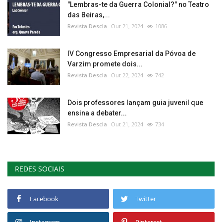
"Lembras-te da Guerra Colonial?" no Teatro
das Beiras,...
Revista Descla
Out 21, 2024
1086
IV Congresso Empresarial da Póvoa de
Varzim promete dois...
Revista Descla
Out 22, 2024
742
Dois professores lançam guia juvenil que
ensina a debater...
Revista Descla
Out 21, 2024
734
REDES SOCIAIS
Facebook
Twitter