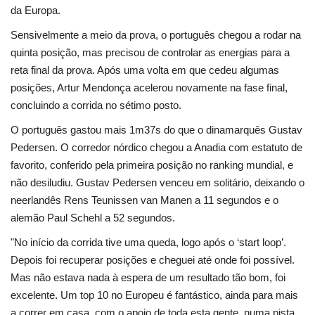
da Europa.
Sensivelmente a meio da prova, o português chegou a rodar na
quinta posição, mas precisou de controlar as energias para a
reta final da prova. Após uma volta em que cedeu algumas
posições, Artur Mendonça acelerou novamente na fase final,
concluindo a corrida no sétimo posto.
O português gastou mais 1m37s do que o dinamarquês Gustav
Pedersen. O corredor nórdico chegou a Anadia com estatuto de
favorito, conferido pela primeira posição no ranking mundial, e
não desiludiu. Gustav Pedersen venceu em solitário, deixando o
neerlandês Rens Teunissen van Manen a 11 segundos e o
alemão Paul Schehl a 52 segundos.
"No início da corrida tive uma queda, logo após o ‘start loop’.
Depois foi recuperar posições e cheguei até onde foi possível.
Mas não estava nada à espera de um resultado tão bom, foi
excelente. Um top 10 no Europeu é fantástico, ainda para mais
a correr em casa, com o apoio de toda esta gente, numa pista