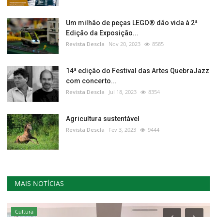
Um milhão de peças LEGO® dão vida à 2ª
Edição da Exposição...
Revista Descla
Nov 20, 2023
8585
14ª edição do Festival das Artes QuebraJazz
com concerto...
Revista Descla
Jul 18, 2023
8354
Agricultura sustentável
Revista Descla
Fev 3, 2023
9444
MAIS NOTÍCIAS
Cultura