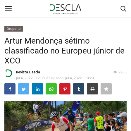
Desporto
Login
Registar
Artur Mendonça sétimo
classificado no Europeu júnior de
Home
XCO
...by Descla
Revista Descla
2985
Jul 4, 2022 - 12:08
Atualizado: Jul 4, 2022 - 10:20
Desporto
Contactos
Sobre Nós
Educação