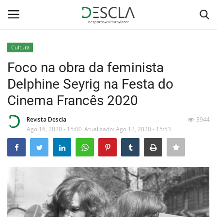
Cultura
Login
Registar
Foco na obra da feminista
Delphine Seyrig na Festa do
Home
Cinema Francês 2020
...by Descla
Revista Descla
3944
Ago 16, 2020 - 15:00
Atualizado: Ago 12, 2020 - 15:53
Desporto
Contactos
Sobre Nós
Educação