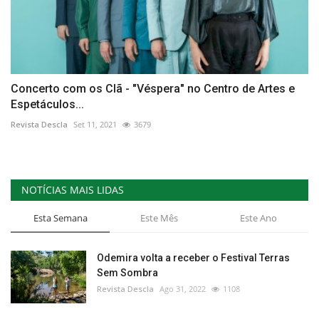
Concerto com os Clã - "Véspera" no Centro de Artes e
Espetáculos...
Revista Descla
Set 11, 2021
3679
NOTÍCIAS MAIS LIDAS
Esta Semana
Este Mês
Este Ano
Odemira volta a receber o Festival Terras
Sem Sombra
Revista Descla
Ago 31, 2022
1108