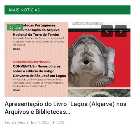
MAIS NOTÍCIAS
Cultura
Apresentação do Livro "Lagoa (Algarve) nos
O
Arquivos e Bibliotecas...
An
Revista Descla
Jan 16, 2023
2592