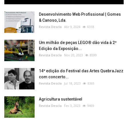
Desenvolvimento Web Profissional | Gomes
& Canoso, Lda.
Revista Descla
Abr 9, 2024
6318
Um milhão de peças LEGO® dão vida à 2ª
Edição da Exposição...
Revista Descla
Nov 20, 2023
8599
14ª edição do Festival das Artes QuebraJazz
com concerto...
Revista Descla
Jul 18, 2023
8365
Agricultura sustentável
Revista Descla
Fev 3, 2023
9469