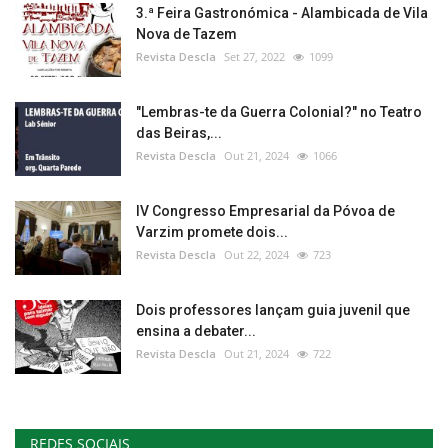
3.ª Feira Gastronómica - Alambicada de Vila
Nova de Tazem
Revista Descla
Set 27, 2022
1099
"Lembras-te da Guerra Colonial?" no Teatro
das Beiras,...
Revista Descla
Out 21, 2024
1066
IV Congresso Empresarial da Póvoa de
Varzim promete dois...
Revista Descla
Out 22, 2024
723
Dois professores lançam guia juvenil que
ensina a debater...
Revista Descla
Out 21, 2024
722
REDES SOCIAIS