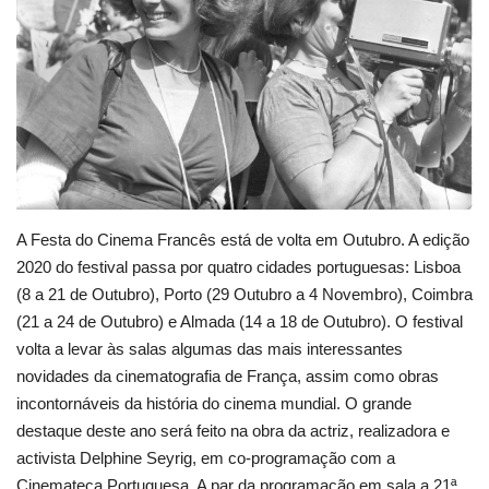
Estatuto Editorial
Saúde
Ficha técnica
Cultura
A Festa do Cinema Francês está de volta em Outubro. A edição
Lazer
2020 do festival passa por quatro cidades portuguesas: Lisboa
(8 a 21 de Outubro), Porto (29 Outubro a 4 Novembro), Coimbra
Ambiente
(21 a 24 de Outubro) e Almada (14 a 18 de Outubro). O festival
volta a levar às salas algumas das mais interessantes
novidades da cinematografia de França, assim como obras
incontornáveis da história do cinema mundial. O grande
destaque deste ano será feito na obra da actriz, realizadora e
activista Delphine Seyrig, em co-programação com a
Cinemateca Portuguesa. A par da programação em sala a 21ª