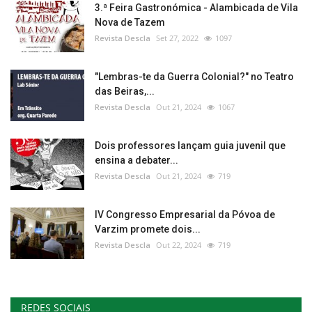
3.ª Feira Gastronómica - Alambicada de Vila
Nova de Tazem
Revista Descla
Set 27, 2022
1097
"Lembras-te da Guerra Colonial?" no Teatro
das Beiras,...
Revista Descla
Out 21, 2024
1067
Dois professores lançam guia juvenil que
ensina a debater...
Revista Descla
Out 21, 2024
719
IV Congresso Empresarial da Póvoa de
Varzim promete dois...
Revista Descla
Out 22, 2024
719
REDES SOCIAIS