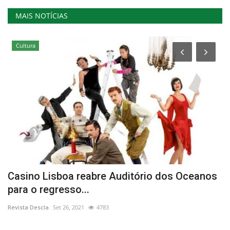
MAIS NOTÍCIAS
Cultura
Casino Lisboa reabre Auditório dos Oceanos
C
para o regresso...
E
Revista Descla
Set 26, 2021
4783
Re