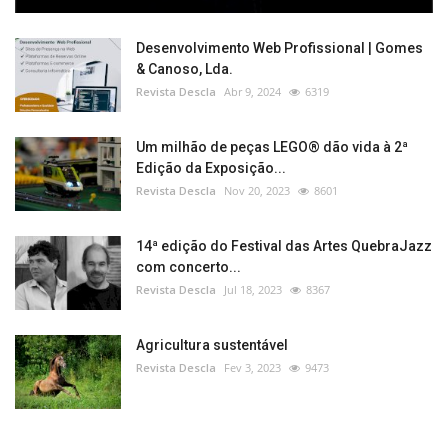
Desenvolvimento Web Profissional | Gomes
& Canoso, Lda.
Revista Descla
Abr 9, 2024
6319
Um milhão de peças LEGO® dão vida à 2ª
Edição da Exposição...
Revista Descla
Nov 20, 2023
8601
14ª edição do Festival das Artes QuebraJazz
com concerto...
Revista Descla
Jul 18, 2023
8367
Agricultura sustentável
Revista Descla
Fev 3, 2023
9473