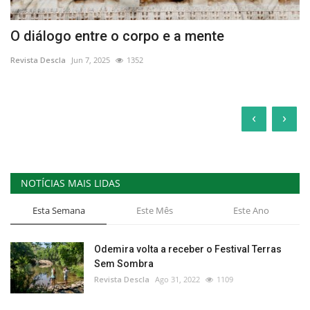
O diálogo entre o corpo e a mente
Revista Descla
Jun 7, 2025
1352
‹
›
NOTÍCIAS MAIS LIDAS
Esta Semana
Este Mês
Este Ano
Odemira volta a receber o Festival Terras
Sem Sombra
Revista Descla
Ago 31, 2022
1109