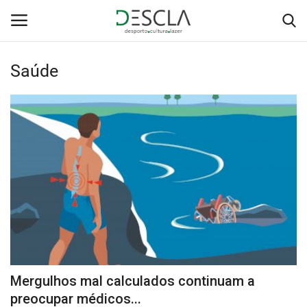
Saúde
Login
Registar
Home
...by Descla
Desporto
Contactos
Sobre Nós
Mergulhos mal calculados continuam a
Educação
preocupar médicos...