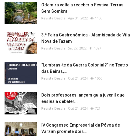
Odemira volta a receber o Festival Terras
Sem Sombra
Revista Descla
Ago 31, 2022
1108
3.ª Feira Gastronómica - Alambicada de Vila
Nova de Tazem
Revista Descla
Set 27, 2022
1097
"Lembras-te da Guerra Colonial?" no Teatro
das Beiras,...
Revista Descla
Out 21, 2024
1066
Dois professores lançam guia juvenil que
ensina a debater...
Revista Descla
Out 21, 2024
721
IV Congresso Empresarial da Póvoa de
Varzim promete dois...