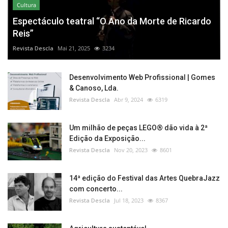
Cultura
Espectáculo teatral “O Ano da Morte de Ricardo
Reis”
Revista Descla
Mai 21, 2025
3234
Desenvolvimento Web Profissional | Gomes
& Canoso, Lda.
Revista Descla
Abr 9, 2024
6319
Um milhão de peças LEGO® dão vida à 2ª
Edição da Exposição...
Revista Descla
Nov 20, 2023
8601
14ª edição do Festival das Artes QuebraJazz
com concerto...
Revista Descla
Jul 18, 2023
8367