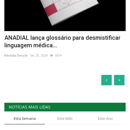
ANADIAL lança glossário para desmistificar
linguagem médica...
Revista Descla
Set 25, 2024
1874
‹
›
NOTÍCIAS MAIS LIDAS
Esta Semana
Este Mês
Este Ano