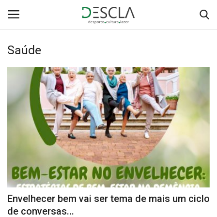
Saúde
Login
Registar
Home
...by Descla
Desporto
Contactos
Sobre Nós
Envelhecer bem vai ser tema de mais um ciclo
Educação
de conversas...