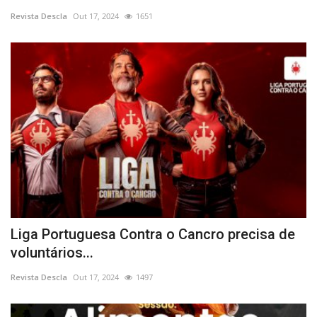
Revista Descla
Out 17, 2024
1651
Estatuto Editorial
Saúde
Ficha técnica
Cultura
Lazer
Ambiente
Liga Portuguesa Contra o Cancro precisa de
voluntários...
Revista Descla
Out 17, 2024
1497