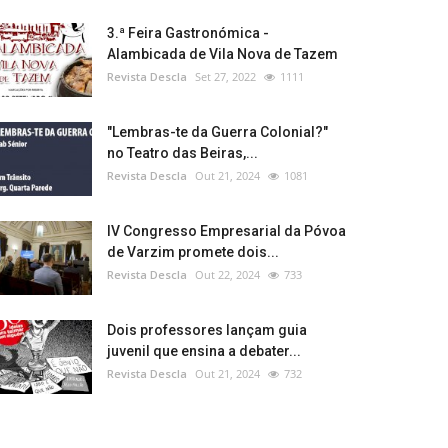
3.ª Feira Gastronómica -
Alambicada de Vila Nova de Tazem
Revista Descla
Set 27, 2022
1111
"Lembras-te da Guerra Colonial?"
no Teatro das Beiras,...
Revista Descla
Out 21, 2024
1081
IV Congresso Empresarial da Póvoa
de Varzim promete dois...
Revista Descla
Out 22, 2024
733
Dois professores lançam guia
juvenil que ensina a debater...
Revista Descla
Out 21, 2024
732