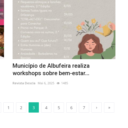
Município de Albufeira realiza
workshops sobre bem-estar...
Revista Descla
Mai 6, 2025
1485
›
»
1
2
3
4
5
6
7