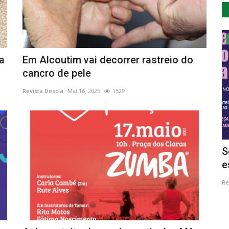
Cultura
a
Em Alcoutim vai decorrer rastreio do
cancro de pele
Revista Descla
Mai 16, 2025
1329
 do
A música «A Incrível História de
S
Gabriela de Jesus» de...
e
Revista Descla
Jun 4, 2023
3350
Re