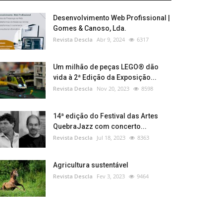
Desenvolvimento Web Profissional |
Gomes & Canoso, Lda.
Revista Descla
Abr 9, 2024
6317
Um milhão de peças LEGO® dão
vida à 2ª Edição da Exposição...
Revista Descla
Nov 20, 2023
8598
14ª edição do Festival das Artes
QuebraJazz com concerto...
Revista Descla
Jul 18, 2023
8363
Agricultura sustentável
Revista Descla
Fev 3, 2023
9464