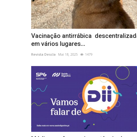
Desporto
Vacinação antirrábica descentralizad
em vários lugares...
Revista Descla
Mai 18, 2025
1479
Corrida Popular da Costa Nova
Prado agendada para 1...
Revista Descla
Jun 8, 2023
2467