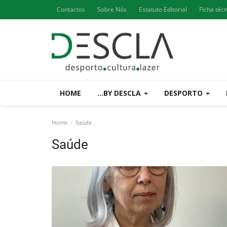
Contactos
Sobre Nós
Estatuto Editorial
Ficha téc
HOME
...BY DESCLA
DESPORTO
Home
Saúde
Saúde