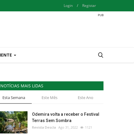
Login
/
Registar
IENTE
NOTÍCIAS MAIS LIDAS
Esta Semana
Este Mês
Este Ano
Odemira volta a receber o Festival
Terras Sem Sombra
Revista Descla
Ago 31, 2022
1121