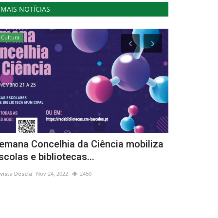
MAIS NOTÍCIAS
Cultura
Lazer
emana Concelhia da Ciência mobiliza
1º Walkfes
scolas e bibliotecas...
de Ponte d
vista Descla
Nov 24, 2022
2450
Revista Descla
Ma