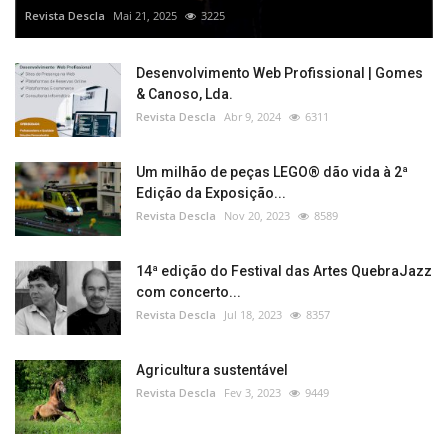
Revista Descla
Mai 21, 2025
3225
Desenvolvimento Web Profissional | Gomes
& Canoso, Lda.
Revista Descla
Abr 9, 2024
6311
Um milhão de peças LEGO® dão vida à 2ª
Edição da Exposição...
Revista Descla
Nov 20, 2023
8589
14ª edição do Festival das Artes QuebraJazz
com concerto...
Revista Descla
Jul 18, 2023
8357
Agricultura sustentável
Revista Descla
Fev 3, 2023
9449