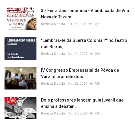
3.ª Feira Gastronómica - Alambicada de Vila
Nova de Tazem
Revista Descla
Set 27, 2022
1096
"Lembras-te da Guerra Colonial?" no Teatro
das Beiras,...
Revista Descla
Out 21, 2024
1094
IV Congresso Empresarial da Póvoa de
Varzim promete dois...
Revista Descla
Out 22, 2024
739
Dois professores lançam guia juvenil que
ensina a debater...
Revista Descla
Out 21, 2024
736