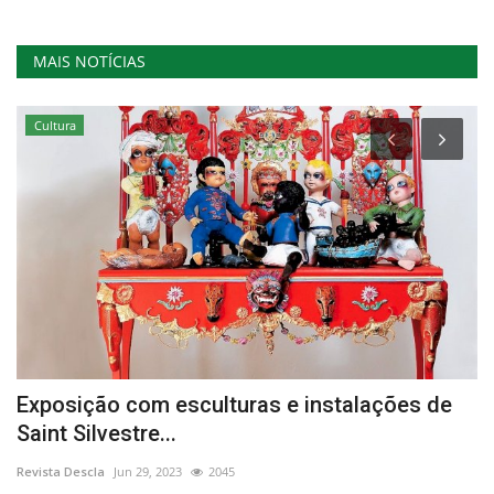
MAIS NOTÍCIAS
Cultura
Exposição com esculturas e instalações de
C
Saint Silvestre...
V
Revista Descla
Jun 29, 2023
2045
Re