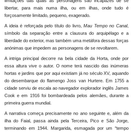
limitações das quais as personagens são incapazes de se
libertar, para mais numa ilha, ou em ilhas, onde tudo é
forçosamente limitado, pequeno, exagerado.
A ideia é reforçada pelo título do livro,
Mau Tempo no Canal
,
símbolo da separação entre a clausura do arquipélago e a
liberdade do exterior, mas também uma metáfora dessas forças
anónimas que impedem as personagens de se revoltarem.
A intriga principal decorre na bela cidade da Horta, onde por
essa altura vive o autor. O nome terá nascido das inúmeras
hortas e jardins que por aqui existiam já no século XV, aquando
do desembarque do flamengo Joss van Hurtere. Em 1755 a
cidade serviu de escala ao navegador explorador inglês James
Cook e em 1916 foi bombardeada pelos alemães, durante a
primeira guerra mundial.
A narrativa começa precisamente no ano seguinte e, além da
ilha do Faial, passa ainda pela Terceira, Pico e São Jorge,
terminando em 1944. Margarida, esmagada por um “tempo