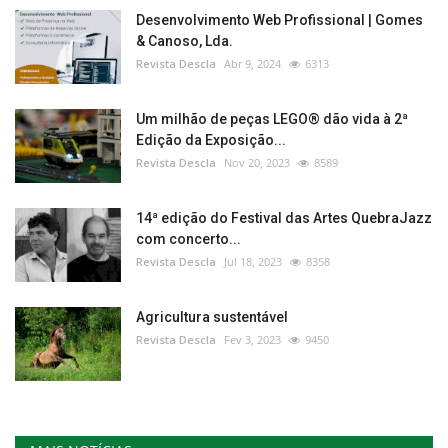
Desenvolvimento Web Profissional | Gomes
& Canoso, Lda.
Revista Descla
Abr 9, 2024
6313
Um milhão de peças LEGO® dão vida à 2ª
Edição da Exposição...
Revista Descla
Nov 20, 2023
8589
14ª edição do Festival das Artes QuebraJazz
com concerto...
Revista Descla
Jul 18, 2023
8358
Agricultura sustentável
Revista Descla
Fev 3, 2023
9450