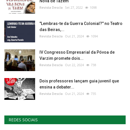
Nova de Tazem
Revista Descla
Set 27, 2022
1098
"Lembras-te da Guerra Colonial?" no Teatro
das Beiras,...
Revista Descla
Out 21, 2024
1094
IV Congresso Empresarial da Póvoa de
Varzim promete dois...
Revista Descla
Out 22, 2024
738
Dois professores lançam guia juvenil que
ensina a debater...
Revista Descla
Out 21, 2024
735
REDES SOCIAIS