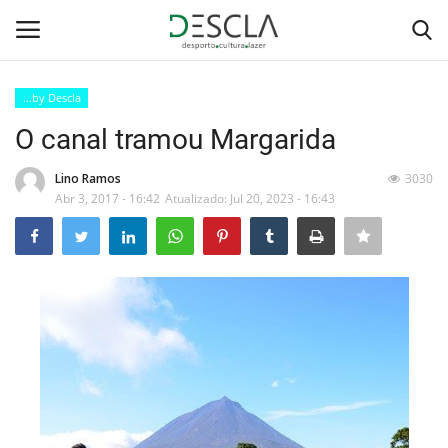
...by Descla
Login
Registar
O canal tramou Margarida
Home
Lino Ramos
3030
Abr 3, 2017 - 16:42
Atualizado: Jul 20, 2023 - 16:43
...by Descla
Desporto
Contactos
Sobre Nós
Educação