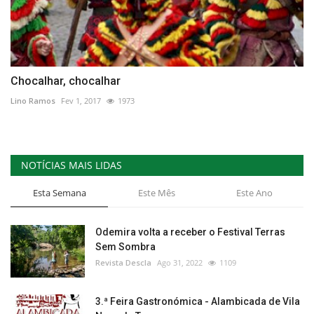
Chocalhar, chocalhar
Lino Ramos
Fev 1, 2017
1973
NOTÍCIAS MAIS LIDAS
Esta Semana
Este Mês
Este Ano
Odemira volta a receber o Festival Terras
Sem Sombra
Revista Descla
Ago 31, 2022
1109
3.ª Feira Gastronómica - Alambicada de Vila