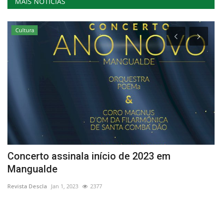
MAIS NOTÍCIAS
Cultura
o
Concerto assinala início de 2023 em
E
Mangualde
Re
Revista Descla
Jan 1, 2023
2377