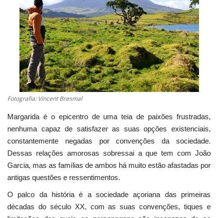
Estatuto Editorial
Saúde
Ficha técnica
Cultura
Fotografia: Vincent Bresmal
Lazer
Margarida é o epicentro de uma teia de paixões frustradas,
nenhuma capaz de satisfazer as suas opções existenciais,
Ambiente
constantemente negadas por convenções da sociedade.
Dessas relações amorosas sobressai a que tem com João
Garcia, mas as famílias de ambos há muito estão afastadas por
antigas questões e ressentimentos.
O palco da história é a sociedade açoriana das primeiras
décadas do século XX, com as suas convenções, tiques e