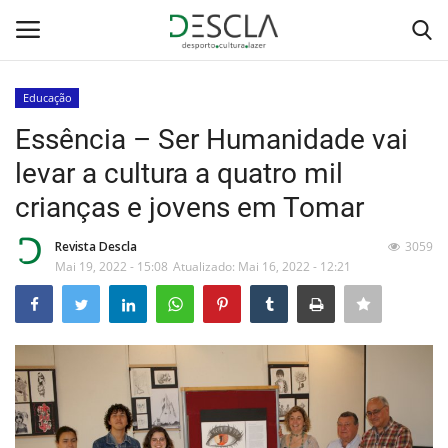
Educação
Login
Registar
Essência – Ser Humanidade vai
levar a cultura a quatro mil
Home
crianças e jovens em Tomar
...by Descla
Revista Descla
3059
Mai 19, 2022 - 15:08
Atualizado: Mai 16, 2022 - 12:21
Desporto
Contactos
Sobre Nós
Educação