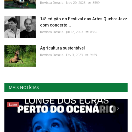
Revista Descla
Nov 20, 2023
8599
14ª edição do Festival das Artes QuebraJazz
com concerto...
Revista Descla
Jul 18, 2023
8364
Agricultura sustentável
Revista Descla
Fev 3, 2023
9469
MAIS NOTÍCIAS
Lazer