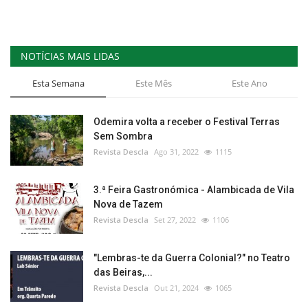
NOTÍCIAS MAIS LIDAS
Esta Semana
Este Mês
Este Ano
Odemira volta a receber o Festival Terras
Sem Sombra
Revista Descla
Ago 31, 2022
1115
3.ª Feira Gastronómica - Alambicada de Vila
Nova de Tazem
Revista Descla
Set 27, 2022
1106
"Lembras-te da Guerra Colonial?" no Teatro
das Beiras,...
Revista Descla
Out 21, 2024
1065