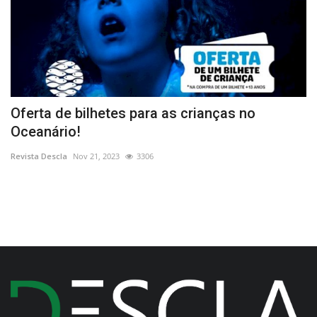
Oferta de bilhetes para as crianças no
“
Oceanário!
C
Revista Descla
Nov 21, 2023
3306
Re