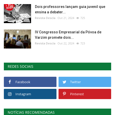
Dois professores lançam guia juvenil que
ensina a debater...
Revista Descla
Out 21, 2024
725
IV Congresso Empresarial da Póvoa de
Varzim promete dois...
Revista Descla
Out 22, 2024
723
REDES SOCIAIS
Facebook
Twitter
Instagram
Pinterest
NOTÍCIAS RECOMENDADAS