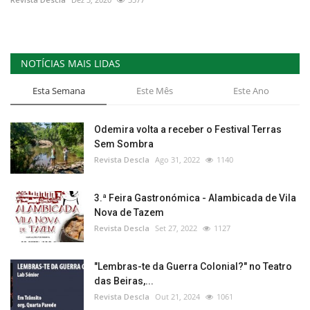
NOTÍCIAS MAIS LIDAS
Esta Semana
Este Mês
Este Ano
Odemira volta a receber o Festival Terras
Sem Sombra
Revista Descla
Ago 31, 2022
1140
3.ª Feira Gastronómica - Alambicada de Vila
Nova de Tazem
Revista Descla
Set 27, 2022
1127
"Lembras-te da Guerra Colonial?" no Teatro
das Beiras,...
Revista Descla
Out 21, 2024
1061