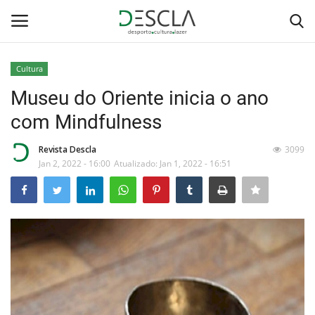
Cultura
Login
Registar
Museu do Oriente inicia o ano
com Mindfulness
Home
Revista Descla
3099
...by Descla
Jan 2, 2022 - 16:00
Atualizado: Jan 1, 2022 - 16:51
Desporto
Contactos
Sobre Nós
Educação