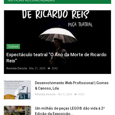
Cultura
Espectáculo teatral “O Ano da Morte de Ricardo
Reis”
Revista Descla
Mai 21, 2025
3242
Desenvolvimento Web Profissional | Gomes
& Canoso, Lda.
Revista Descla
Abr 9, 2024
6323
Um milhão de peças LEGO® dão vida à 2ª
Edição da Exposição...