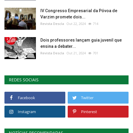
IV Congresso Empresarial da Póvoa de
Varzim promete dois...
Revista Descla
Out 22, 2024
714
Dois professores lançam guia juvenil que
ensina a debater...
Revista Descla
Out 21, 2024
701
REDES SOCIAIS
Facebook
Twitter
Instagram
Pinterest
NOTÍCIAS RECOMENDADAS