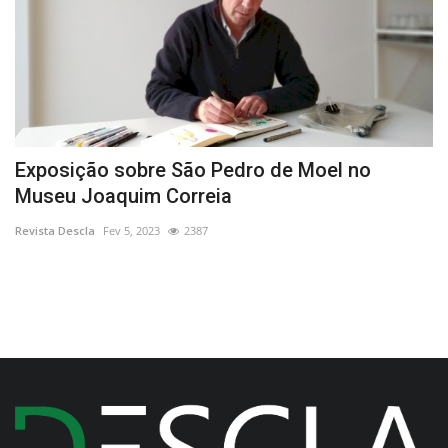
a
Exposição sobre São Pedro de Moel no
E
Museu Joaquim Correia
c
Revista Descla
Fev 5, 2023
2387
Re