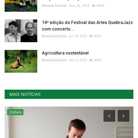
Revista Descla
Nov 20, 2023
8606
14ª edição do Festival das Artes QuebraJazz
com concerto...
Revista Descla
Jul 18, 2023
8371
Agricultura sustentável
Revista Descla
Fev 3, 2023
9483
MAIS NOTÍCIAS
Cultura