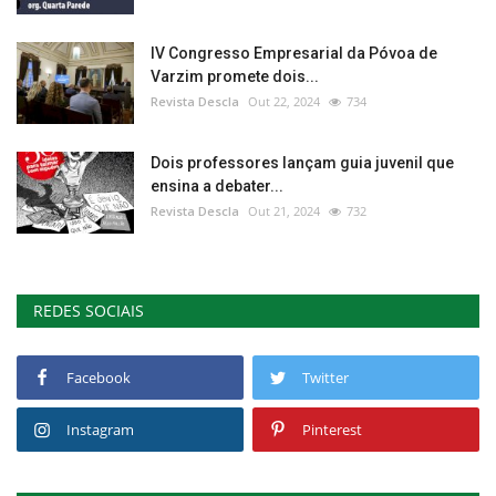
IV Congresso Empresarial da Póvoa de
Varzim promete dois...
Revista Descla
Out 22, 2024
734
Dois professores lançam guia juvenil que
ensina a debater...
Revista Descla
Out 21, 2024
732
REDES SOCIAIS
Facebook
Twitter
Instagram
Pinterest