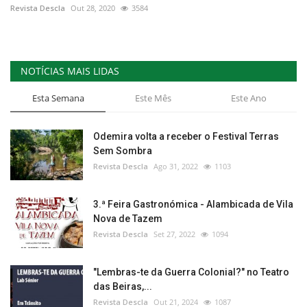
Revista Descla
Out 28, 2020
3584
NOTÍCIAS MAIS LIDAS
Esta Semana
Este Mês
Este Ano
Odemira volta a receber o Festival Terras
Sem Sombra
Revista Descla
Ago 31, 2022
1103
3.ª Feira Gastronómica - Alambicada de Vila
Nova de Tazem
Revista Descla
Set 27, 2022
1094
"Lembras-te da Guerra Colonial?" no Teatro
das Beiras,...
Revista Descla
Out 21, 2024
1087