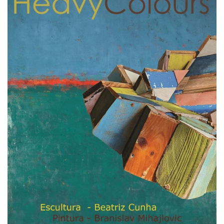
Estatuto Editorial
Saúde
Ficha técnica
Cultura
Lazer
Ambiente