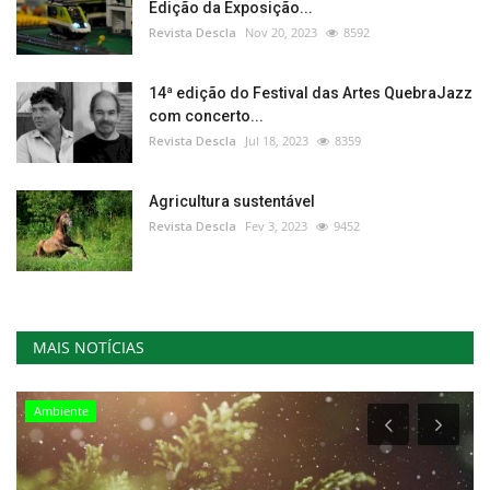
Edição da Exposição...
Revista Descla
Nov 20, 2023
8592
14ª edição do Festival das Artes QuebraJazz
com concerto...
Revista Descla
Jul 18, 2023
8359
Agricultura sustentável
Revista Descla
Fev 3, 2023
9452
MAIS NOTÍCIAS
Ambiente