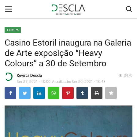
Cultura
Login
Registar
Casino Estoril inaugura na Galeria
de Arte exposição “Heavy
Home
Colours” a 30 de Setembro
...by Descla
Revista Descla
3470
Set 27, 2021 - 10:00
Atualizado: Set 20, 2021 - 16:43
Desporto
Contactos
Sobre Nós
Educação