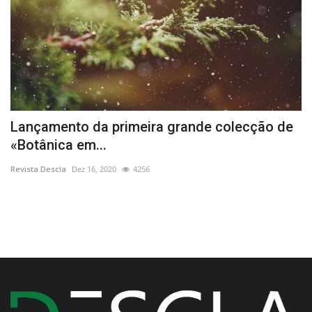
Lançamento da primeira grande colecção de
L
«Botânica em...
a
Revista Descla
Dez 16, 2020
4256
Re