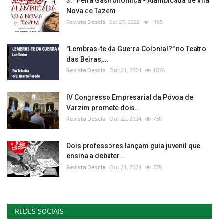
3.ª Feira Gastronómica - Alambicada de Vila
Nova de Tazem
Revista Descla
Set 27, 2022
1105
"Lembras-te da Guerra Colonial?" no Teatro
das Beiras,...
Revista Descla
Out 21, 2024
1076
IV Congresso Empresarial da Póvoa de
Varzim promete dois...
Revista Descla
Out 22, 2024
730
Dois professores lançam guia juvenil que
ensina a debater...
Revista Descla
Out 21, 2024
728
REDES SOCIAIS