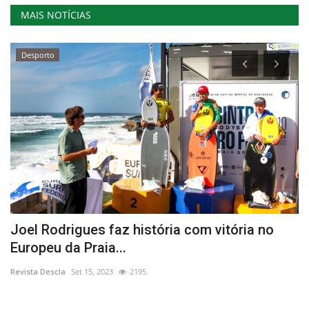
MAIS NOTÍCIAS
Desporto
Joel Rodrigues faz história com vitória no
P
Europeu da Praia...
a
Revista Descla
Set 15, 2023
2195
Re