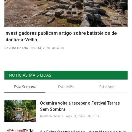
Investigadores publicam artigo sobre batistérios de
Idanha-a-Velha...
Revista Descla
Nov 14, 2020
4020
NOTÍCIAS MAIS LIDAS
Esta Semana
Este Mês
Este Ano
Odemira volta a receber o Festival Terras
Sem Sombra
Revista Descla
Ago 31, 2022
1114