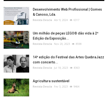
Desenvolvimento Web Profissional | Gomes
& Canoso, Lda.
Revista Descla
Abr 9, 2024
6317
Um milhão de peças LEGO® dão vida à 2ª
Edição da Exposição...
Revista Descla
Nov 20, 2023
8598
14ª edição do Festival das Artes QuebraJazz
com concerto...
Revista Descla
Jul 18, 2023
8363
Agricultura sustentável
Revista Descla
Fev 3, 2023
9464