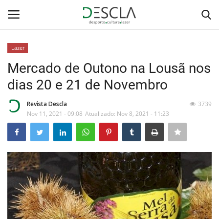
Lazer
Login
Registar
Mercado de Outono na Lousã nos
dias 20 e 21 de Novembro
Home
Revista Descla
3739
...by Descla
Nov 11, 2021 - 09:08
Atualizado: Nov 8, 2021 - 11:23
Desporto
Contactos
Sobre Nós
Educação