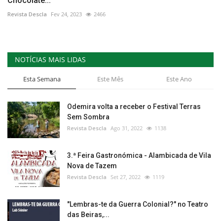
Chocolate...
Revista Descla
Fev 24, 2023
2466
NOTÍCIAS MAIS LIDAS
Esta Semana
Este Mês
Este Ano
Odemira volta a receber o Festival Terras
Sem Sombra
Revista Descla
Ago 31, 2022
1138
3.ª Feira Gastronómica - Alambicada de Vila
Nova de Tazem
Revista Descla
Set 27, 2022
1119
"Lembras-te da Guerra Colonial?" no Teatro
das Beiras,...