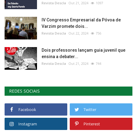
Revista Descla
Out 21, 2024
1097
IV Congresso Empresarial da Póvoa de
Varzim promete dois...
Revista Descla
Out 22, 2024
756
Dois professores lançam guia juvenil que
ensina a debater...
Revista Descla
Out 21, 2024
744
REDES SOCIAIS
Facebook
Twitter
Instagram
Pinterest