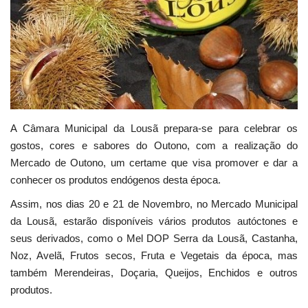
Estatuto Editorial
Saúde
Ficha técnica
Cultura
A Câmara Municipal da Lousã prepara-se para celebrar os
gostos, cores e sabores do Outono, com a realização do
Mercado de Outono, um certame que visa promover e dar a
Lazer
conhecer os produtos endógenos desta época.
Ambiente
Assim, nos dias 20 e 21 de Novembro, no Mercado Municipal
da Lousã, estarão disponíveis vários produtos autóctones e
seus derivados, como o Mel DOP Serra da Lousã, Castanha,
Noz, Avelã, Frutos secos, Fruta e Vegetais da época, mas
também Merendeiras, Doçaria, Queijos, Enchidos e outros
produtos.