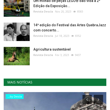
Um milhão de peças LEGO® dão vida à 2ª
Edição da Exposição...
Revista Descla
Nov 20, 2023
8583
14ª edição do Festival das Artes QuebraJazz
com concerto...
Revista Descla
Jul 18, 2023
8352
Agricultura sustentável
Revista Descla
Fev 3, 2023
9437
MAIS NOTÍCIAS
...by Descla