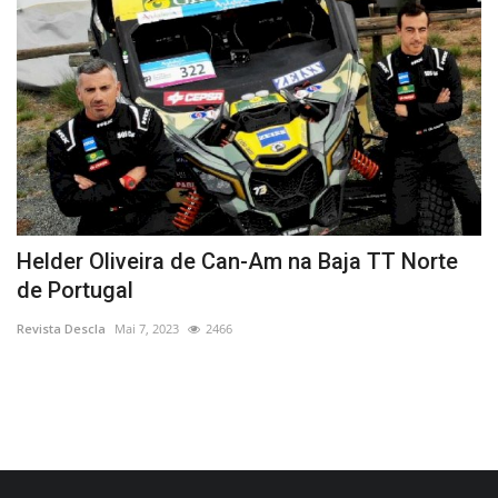
Helder Oliveira de Can-Am na Baja TT Norte
C
de Portugal
Re
Revista Descla
Mai 7, 2023
2466