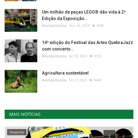
Um milhão de peças LEGO® dão vida à 2ª
Edição da Exposição...
Revista Descla
Nov 20, 2023
8585
14ª edição do Festival das Artes QuebraJazz
com concerto...
Revista Descla
Jul 18, 2023
8352
Agricultura sustentável
Revista Descla
Fev 3, 2023
9440
MAIS NOTÍCIAS
Desporto