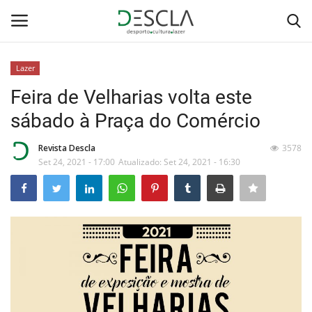
Lazer
Login
Registar
Feira de Velharias volta este
sábado à Praça do Comércio
Home
Revista Descla
3578
...by Descla
Set 24, 2021 - 17:00
Atualizado: Set 24, 2021 - 16:30
Desporto
Contactos
Sobre Nós
Educação