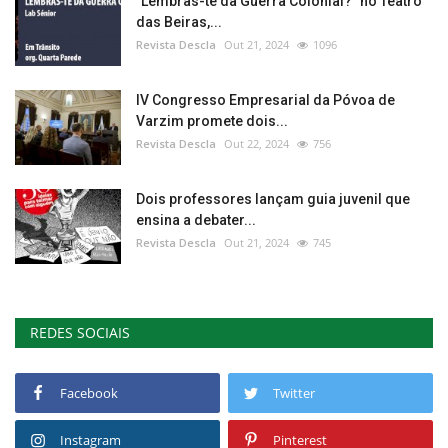
"Lembras-te da Guerra Colonial?" no Teatro
das Beiras,...
Revista Descla
Out 21, 2024
1096
IV Congresso Empresarial da Póvoa de
Varzim promete dois...
Revista Descla
Out 22, 2024
756
Dois professores lançam guia juvenil que
ensina a debater...
Revista Descla
Out 21, 2024
745
REDES SOCIAIS
Facebook
Twitter
Instagram
Pinterest