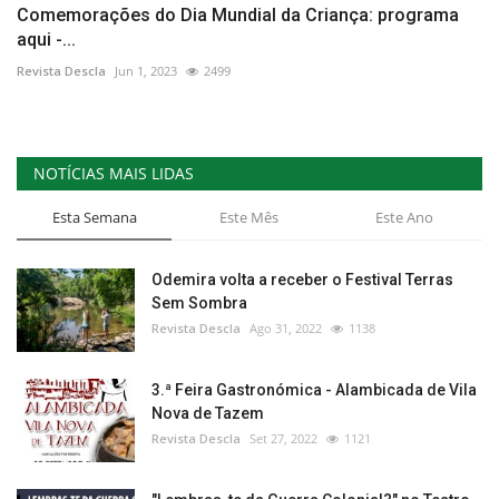
Comemorações do Dia Mundial da Criança: programa
aqui -...
Revista Descla
Jun 1, 2023
2499
NOTÍCIAS MAIS LIDAS
Esta Semana
Este Mês
Este Ano
Odemira volta a receber o Festival Terras
Sem Sombra
Revista Descla
Ago 31, 2022
1138
3.ª Feira Gastronómica - Alambicada de Vila
Nova de Tazem
Revista Descla
Set 27, 2022
1121