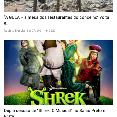
“A GULA – à mesa dos restaurantes do concelho” volta
a...
Revista Descla
Set 27, 2021
3629
Dupla sessão de “Shrek, O Musical” no Salão Preto e
Prata...