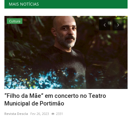
MAIS NOTÍCIAS
Cultura
“Filho da Mãe” em concerto no Teatro
A
Municipal de Portimão
1
Revista Descla
Fev 26, 2023
2331
Re