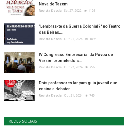
Nova de Tazem
Revista Descla
Set 27, 2022
1126
"Lembras-te da Guerra Colonial?" no Teatro
das Beiras,...
Revista Descla
Out 21, 2024
1098
IV Congresso Empresarial da Póvoa de
Varzim promete dois...
Revista Descla
Out 22, 2024
756
Dois professores lançam guia juvenil que
ensina a debater...
Revista Descla
Out 21, 2024
745
REDES SOCIAIS