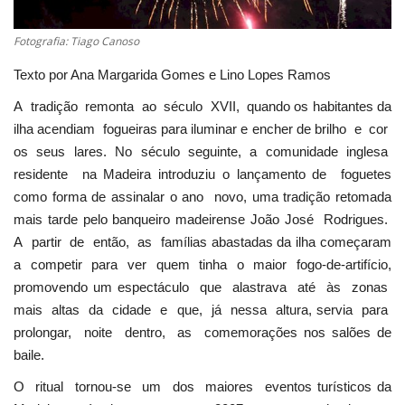
Estatuto Editorial
Fotografia: Tiago Canoso
Texto por Ana Margarida Gomes e Lino Lopes Ramos
Saúde
A tradição remonta ao século XVII, quando os habitantes da
Ficha técnica
ilha acendiam fogueiras para iluminar e encher de brilho e cor
os seus lares. No século seguinte, a comunidade inglesa
Cultura
residente na Madeira introduziu o lançamento de foguetes
como forma de assinalar o ano novo, uma tradição retomada
Lazer
mais tarde pelo banqueiro madeirense João José Rodrigues.
A partir de então, as famílias abastadas da ilha começaram
Ambiente
a competir para ver quem tinha o maior fogo-de-artifício,
promovendo um espectáculo que alastrava até às zonas
mais altas da cidade e que, já nessa altura, servia para
prolongar, noite dentro, as comemorações nos salões de
baile.
O ritual tornou-se um dos maiores eventos turísticos da