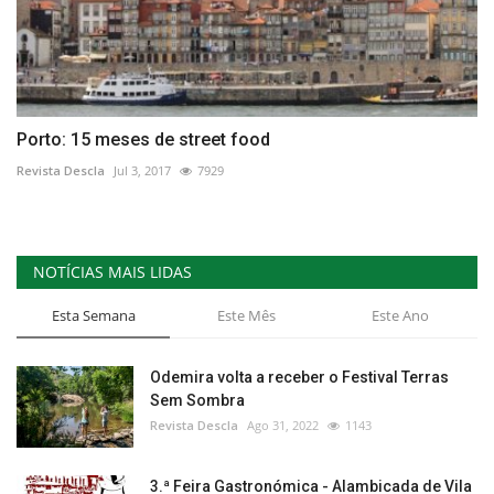
Porto: 15 meses de street food
Revista Descla
Jul 3, 2017
7929
NOTÍCIAS MAIS LIDAS
Esta Semana
Este Mês
Este Ano
Odemira volta a receber o Festival Terras
Sem Sombra
Revista Descla
Ago 31, 2022
1143
3.ª Feira Gastronómica - Alambicada de Vila