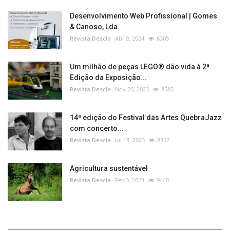
Desenvolvimento Web Profissional | Gomes
& Canoso, Lda.
Revista Descla
Abr 9, 2024
6305
Um milhão de peças LEGO® dão vida à 2ª
Edição da Exposição...
Revista Descla
Nov 20, 2023
8585
14ª edição do Festival das Artes QuebraJazz
com concerto...
Revista Descla
Jul 18, 2023
8352
Agricultura sustentável
Revista Descla
Fev 3, 2023
9440