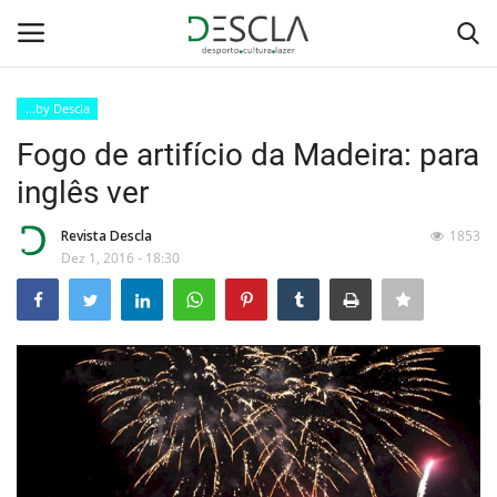
...by Descla
Login
Registar
Fogo ­de ­artifício da Madeira: para
inglês ver
Home
Revista Descla
1853
...by Descla
Dez 1, 2016 - 18:30
Desporto
Contactos
Sobre Nós
Educação