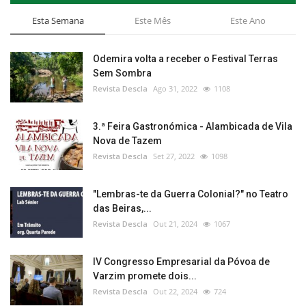
Esta Semana
Este Mês
Este Ano
Odemira volta a receber o Festival Terras
Sem Sombra
Revista Descla
Ago 31, 2022
1108
3.ª Feira Gastronómica - Alambicada de Vila
Nova de Tazem
Revista Descla
Set 27, 2022
1098
"Lembras-te da Guerra Colonial?" no Teatro
das Beiras,...
Revista Descla
Out 21, 2024
1067
IV Congresso Empresarial da Póvoa de
Varzim promete dois...
Revista Descla
Out 22, 2024
724