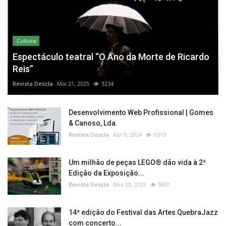
Cultura
Espectáculo teatral “O Ano da Morte de Ricardo
Reis”
Revista Descla
Mai 21, 2025
3234
Desenvolvimento Web Profissional | Gomes
& Canoso, Lda.
Revista Descla
Abr 9, 2024
6319
Um milhão de peças LEGO® dão vida à 2ª
Edição da Exposição...
Revista Descla
Nov 20, 2023
8601
14ª edição do Festival das Artes QuebraJazz
com concerto...