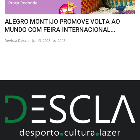
ALEGRO MONTIJO PROMOVE VOLTA AO
5
MUNDO COM FEIRA INTERNACIONAL...
a
Revista Descla
Jul 13, 2023
2125
Re