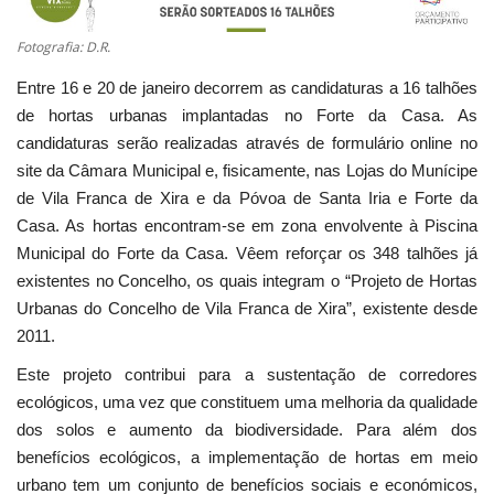
Estatuto Editorial
Fotografia: D.R.
Entre 16 e 20 de janeiro decorrem as candidaturas a 16 talhões
Saúde
de hortas urbanas implantadas no Forte da Casa. As
candidaturas serão realizadas através de formulário online no
Ficha técnica
site da Câmara Municipal e, fisicamente, nas Lojas do Munícipe
de Vila Franca de Xira e da Póvoa de Santa Iria e Forte da
Cultura
Casa. As hortas encontram-se em zona envolvente à Piscina
Municipal do Forte da Casa. Vêem reforçar os 348 talhões já
Lazer
existentes no Concelho, os quais integram o “Projeto de Hortas
Urbanas do Concelho de Vila Franca de Xira”, existente desde
Ambiente
2011.
Este projeto contribui para a sustentação de corredores
ecológicos, uma vez que constituem uma melhoria da qualidade
dos solos e aumento da biodiversidade. Para além dos
benefícios ecológicos, a implementação de hortas em meio
urbano tem um conjunto de benefícios sociais e económicos,