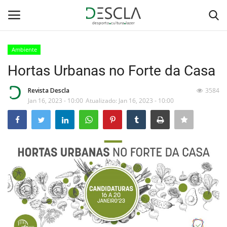
Ambiente
Login
Registar
Hortas Urbanas no Forte da Casa
Home
Revista Descla
3584
Jan 16, 2023 - 10:00
Atualizado: Jan 16, 2023 - 10:00
...by Descla
Desporto
Contactos
Sobre Nós
Educação