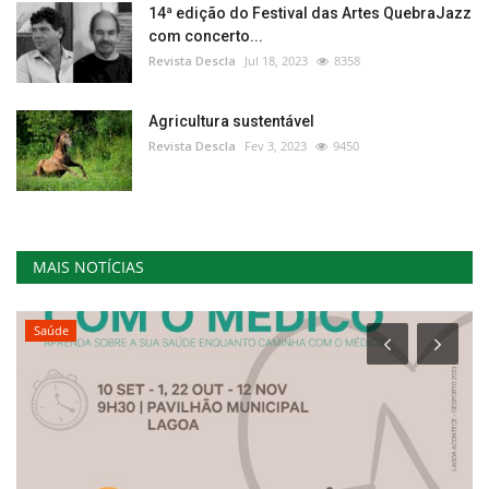
14ª edição do Festival das Artes QuebraJazz
com concerto...
Revista Descla
Jul 18, 2023
8358
Agricultura sustentável
Revista Descla
Fev 3, 2023
9450
MAIS NOTÍCIAS
Saúde