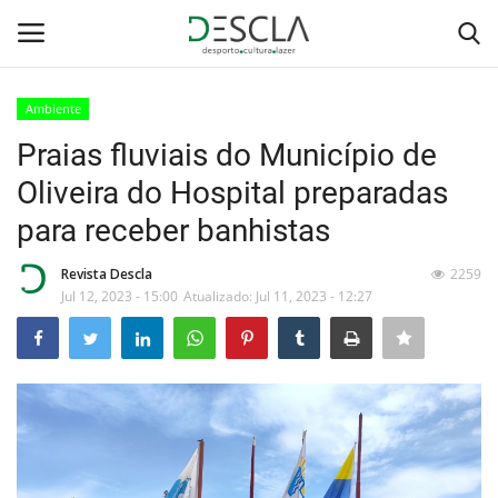
Ambiente
Login
Registar
Praias fluviais do Município de
Oliveira do Hospital preparadas
Home
para receber banhistas
...by Descla
Revista Descla
2259
Jul 12, 2023 - 15:00
Atualizado: Jul 11, 2023 - 12:27
Desporto
Contactos
Sobre Nós
Educação