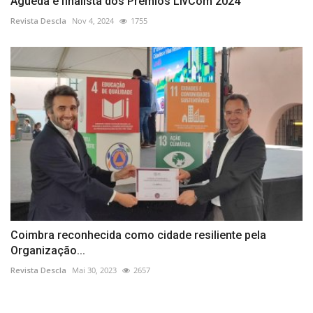
Águeda é finalista dos Prémios LivCom 2024
Revista Descla
Nov 4, 2024
1755
Coimbra reconhecida como cidade resiliente pela
Organização...
Revista Descla
Mai 30, 2023
2657