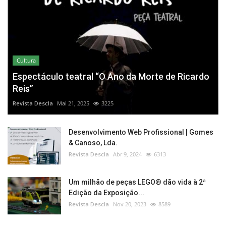
Cultura
Espectáculo teatral “O Ano da Morte de Ricardo
Reis”
Revista Descla
Mai 21, 2025
3225
Desenvolvimento Web Profissional | Gomes
& Canoso, Lda.
Revista Descla
Abr 9, 2024
6313
Um milhão de peças LEGO® dão vida à 2ª
Edição da Exposição...
Revista Descla
Nov 20, 2023
8589