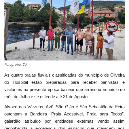
Estatuto Editorial
Saúde
Ficha técnica
Cultura
Fotografia: DR
Lazer
As quatro praias fluviais classificadas do município de Oliveira
do Hospital estão preparadas para receber banhistas e
Ambiente
visitantes na presente época balnear que arrancou no início do
mês de Julho e se estende até 31 de Agosto.
Alvoco das Várzeas, Avô, São Gião e São Sebastião da Feira
ostentam a Bandeira “Praia Acessível, Praia para Todos”,
galardão atribuído por entidades externas vendo assim
reconhecida a excelência dos espaços que oferecem aos