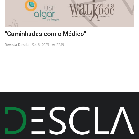
“Caminhadas com o Médico”
F
i
Revista Descla
Set 6, 2023
2289
Re