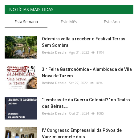
NOTÍCIAS MAIS LIDAS
Esta Semana
Este Mês
Este Ano
Odemira volta a receber o Festival Terras
Sem Sombra
Revista Descla
Ago 31, 2022
1104
3.ª Feira Gastronómica - Alambicada de Vila
Nova de Tazem
Revista Descla
Set 27, 2022
1094
"Lembras-te da Guerra Colonial?" no Teatro
das Beiras,...
Revista Descla
Out 21, 2024
1085
IV Congresso Empresarial da Póvoa de
Varzim promete dois...