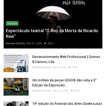
Cultura
Espectáculo teatral “O Ano da Morte de Ricardo
Reis”
Revista Descla
Mai 21, 2025
3223
Desenvolvimento Web Profissional | Gomes
& Canoso, Lda.
Revista Descla
Abr 9, 2024
6309
Um milhão de peças LEGO® dão vida à 2ª
Edição da Exposição...
Revista Descla
Nov 20, 2023
8587
14ª edição do Festival das Artes QuebraJazz