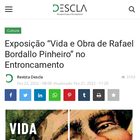
Cultura
Login
Registar
Exposição “Vida e Obra de Rafael
Bordallo Pinheiro” no
Home
Entroncamento
...by Descla
Revista Descla
3103
Fev 22, 2022 - 08:00
Atualizado: Fev 21, 2022 - 11:20
Desporto
Contactos
Sobre Nós
Educação