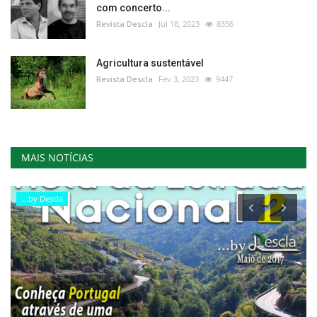
com concerto...
Revista Descla
Jul 18, 2023
8356
Agricultura sustentável
Revista Descla
Fev 3, 2023
9447
MAIS NOTÍCIAS
...by Descla