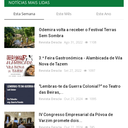
NOTÍCIAS MAIS LIDAS
Esta Semana
Este Mês
Este Ano
Odemira volta a receber o Festival Terras
Sem Sombra
Revista Descla
Ago 31, 2022
1108
3.ª Feira Gastronómica - Alambicada de Vila
Nova de Tazem
Revista Descla
Set 27, 2022
1097
"Lembras-te da Guerra Colonial?" no Teatro
das Beiras,...
Revista Descla
Out 21, 2024
1095
IV Congresso Empresarial da Póvoa de
Varzim promete dois...
Revista Descla
Out 22, 2024
745