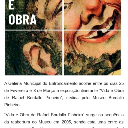
Estatuto Editorial
Saúde
Ficha técnica
Cultura
Lazer
Ambiente
A Galeria Municipal do Entroncamento acolhe entre os dias 25
de Fevereiro e 3 de Março a exposição itinerante “Vida e Obra
de Rafael Bordallo Pinheiro”, cedida pelo Museu Bordallo
Pinheiro.
“Vida e Obra de Rafael Bordallo Pinheiro” surge na sequência
da reabertura do Museu em 2005, sendo esta uma entre as