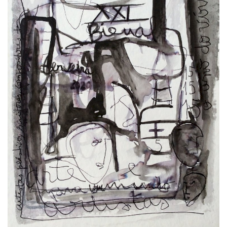
Estatuto Editorial
Saúde
Ficha técnica
Cultura
Lazer
Ambiente