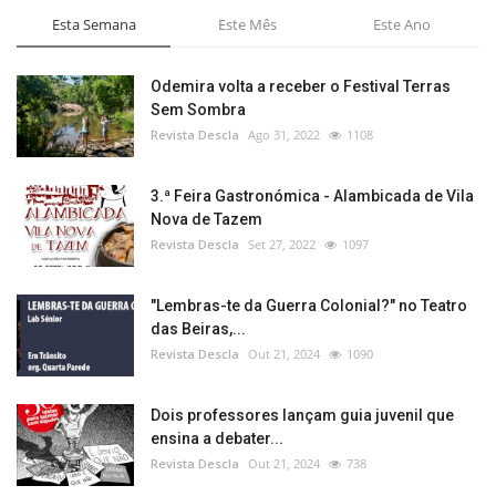
Esta Semana
Este Mês
Este Ano
Odemira volta a receber o Festival Terras
Sem Sombra
Revista Descla
Ago 31, 2022
1108
3.ª Feira Gastronómica - Alambicada de Vila
Nova de Tazem
Revista Descla
Set 27, 2022
1097
"Lembras-te da Guerra Colonial?" no Teatro
das Beiras,...
Revista Descla
Out 21, 2024
1090
Dois professores lançam guia juvenil que
ensina a debater...
Revista Descla
Out 21, 2024
738