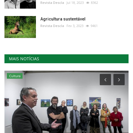
Revista Descla
Jul 18, 2023
8362
Agricultura sustentável
Revista Descla
Fev 3, 2023
9461
MAIS NOTÍCIAS
Cultura