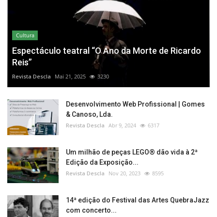
Cultura
Espectáculo teatral “O Ano da Morte de Ricardo
Reis”
Revista Descla
Mai 21, 2025
3230
Desenvolvimento Web Profissional | Gomes
& Canoso, Lda.
Revista Descla
Abr 9, 2024
6317
Um milhão de peças LEGO® dão vida à 2ª
Edição da Exposição...
Revista Descla
Nov 20, 2023
8595
14ª edição do Festival das Artes QuebraJazz
com concerto...