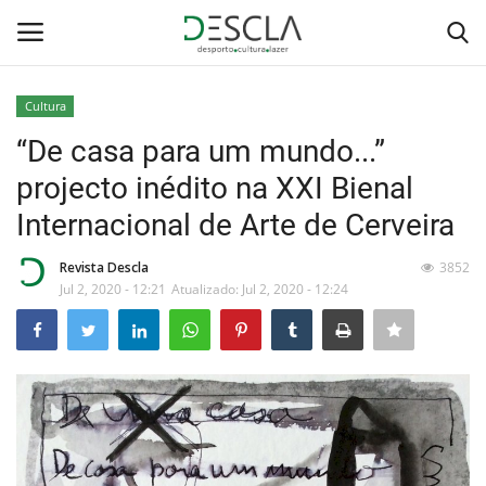
Cultura
Login
Registar
“De casa para um mundo...”
projecto inédito na XXI Bienal
Home
Internacional de Arte de Cerveira
...by Descla
Revista Descla
3852
Jul 2, 2020 - 12:21
Atualizado: Jul 2, 2020 - 12:24
Desporto
Contactos
Sobre Nós
Educação