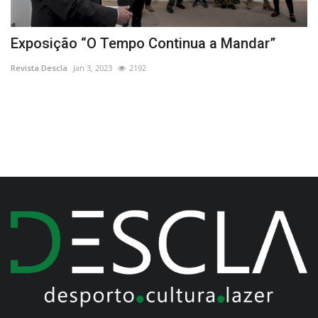
Exposição “O Tempo Continua a Mandar”
P
a
Revista Descla
Jan 3, 2023
2192
Re