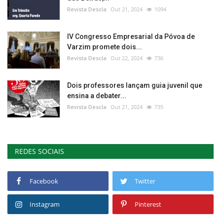
Revista Descla
Out 21, 2024
1094
IV Congresso Empresarial da Póvoa de
Varzim promete dois...
Revista Descla
Out 22, 2024
736
Dois professores lançam guia juvenil que
ensina a debater...
Revista Descla
Out 21, 2024
735
REDES SOCIAIS
Facebook
Twitter
Instagram
Pinterest