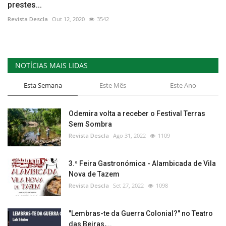
prestes...
Revista Descla
Out 12, 2020
3542
NOTÍCIAS MAIS LIDAS
Esta Semana
Este Mês
Este Ano
Odemira volta a receber o Festival Terras
Sem Sombra
Revista Descla
Ago 31, 2022
1109
3.ª Feira Gastronómica - Alambicada de Vila
Nova de Tazem
Revista Descla
Set 27, 2022
1098
"Lembras-te da Guerra Colonial?" no Teatro
das Beiras,...