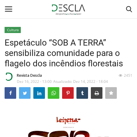
Cultura
Login
Registar
Espetáculo “SOB A TERRA”
sensibiliza comunidade para o
Home
flagelo dos incêndios florestais
...by Descla
Revista Descla
2451
Dez 16, 2022 - 13:00
Atualizado: Dez 14, 2022 - 18:04
Desporto
Contactos
Sobre Nós
Educação