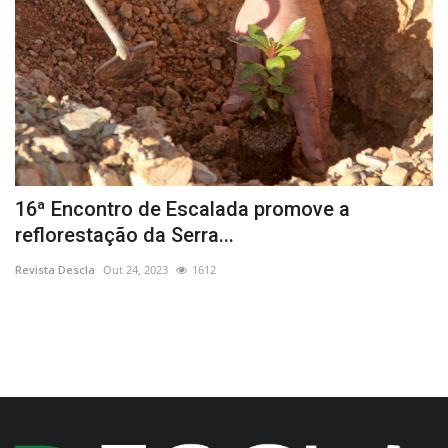
16ª Encontro de Escalada promove a
I
reflorestação da Serra...
Re
Revista Descla
Out 24, 2023
1612