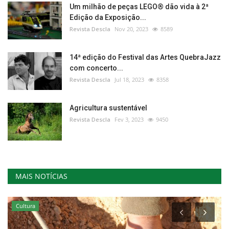
Um milhão de peças LEGO® dão vida à 2ª
Edição da Exposição...
Revista Descla
Nov 20, 2023
8589
14ª edição do Festival das Artes QuebraJazz
com concerto...
Revista Descla
Jul 18, 2023
8358
Agricultura sustentável
Revista Descla
Fev 3, 2023
9450
MAIS NOTÍCIAS
Cultura