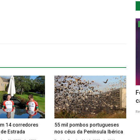
Saúde
a
“Entre Paredes d’Opital” pretende levar
F
mais cor, alegria...
c
Revista Descla
Dez 9, 2020
4120
Re
om 14 corredores
55 mil pombos portugueses
 de Estrada
nos céus da Península Ibérica