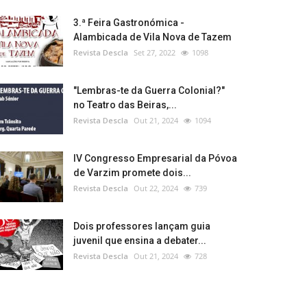
3.ª Feira Gastronómica -
Alambicada de Vila Nova de Tazem
Revista Descla
Set 27, 2022
1098
"Lembras-te da Guerra Colonial?"
no Teatro das Beiras,...
Revista Descla
Out 21, 2024
1094
IV Congresso Empresarial da Póvoa
de Varzim promete dois...
Revista Descla
Out 22, 2024
739
Dois professores lançam guia
juvenil que ensina a debater...
Revista Descla
Out 21, 2024
728