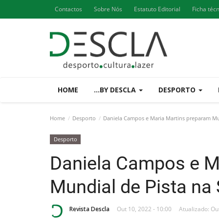
Contactos
Sobre Nós
Estatuto Editorial
Ficha téc
HOME
...BY DESCLA
DESPORTO
Home
Desporto
Daniela Campos e Maria Martins preparam Mun
Desporto
Daniela Campos e M
Mundial de Pista na
Revista Descla
Out 10, 2022 - 10:00
Atualizado: Ou