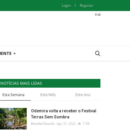
Login
/
Registar
IENTE
NOTÍCIAS MAIS LIDAS
Esta Semana
Este Mês
Este Ano
Odemira volta a receber o Festival
Terras Sem Sombra
Revista Descla
Ago 31, 2022
1108