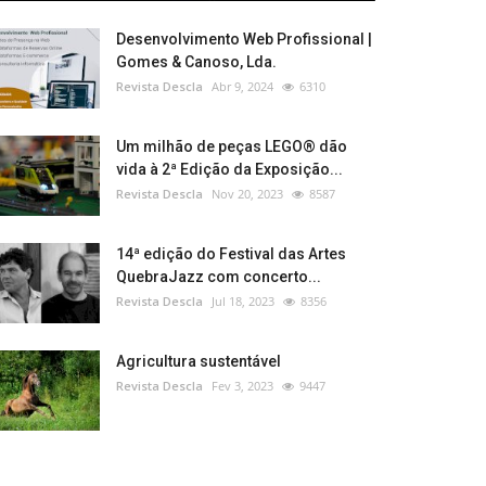
Desenvolvimento Web Profissional |
Gomes & Canoso, Lda.
Revista Descla
Abr 9, 2024
6310
Um milhão de peças LEGO® dão
vida à 2ª Edição da Exposição...
Revista Descla
Nov 20, 2023
8587
14ª edição do Festival das Artes
QuebraJazz com concerto...
Revista Descla
Jul 18, 2023
8356
Agricultura sustentável
Revista Descla
Fev 3, 2023
9447