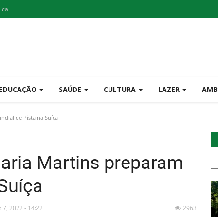
nica
EDUCAÇÃO
SAÚDE
CULTURA
LAZER
AMB
dial de Pista na Suíça
aria Martins preparam
 Suíça
t 7, 2022 - 14:22
2963