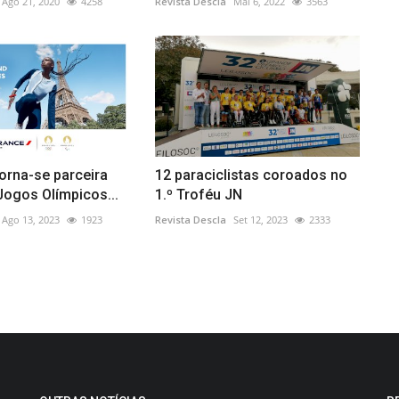
Ago 21, 2020
4258
Revista Descla
Mai 6, 2022
3563
torna-se parceira
12 paraciclistas coroados no
 Jogos Olímpicos...
1.º Troféu JN
Ago 13, 2023
1923
Revista Descla
Set 12, 2023
2333