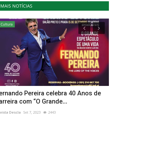
MAIS NOTÍCIAS
Cultura
Lazer
ernando Pereira celebra 40 Anos de
TransCáva
arreira com “O Grande...
edição de 
vista Descla
Set 7, 2023
2443
Revista Descla
Ag