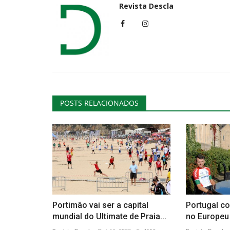
Revista Descla
Ambiente
POSTS RELACIONADOS
Tavira implementa a Estação d
Biodiversidade de Cachopo
Revista Descla
Fev 24, 2021
4323
Portimão vai ser a capital
Portugal c
mundial do Ultimate de Praia...
no Europeu