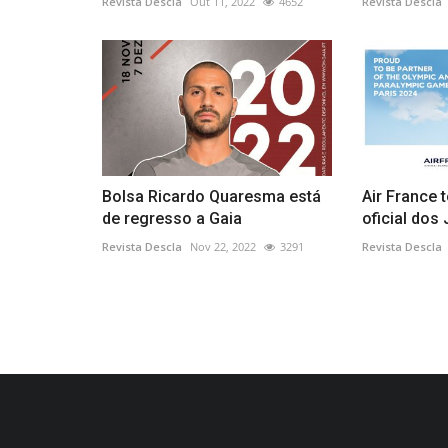
Revista Descla
Out 11, 2022
4652
Revista Descla
Bolsa Ricardo Quaresma está
Air France 
de regresso a Gaia
oficial dos
Revista Descla
Nov 22, 2022
3291
Revista Descla