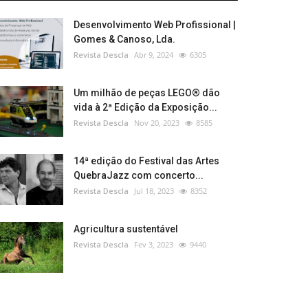
Desenvolvimento Web Profissional |
Gomes & Canoso, Lda.
Revista Descla
Abr 9, 2024
6305
Um milhão de peças LEGO® dão
vida à 2ª Edição da Exposição...
Revista Descla
Nov 20, 2023
8585
14ª edição do Festival das Artes
QuebraJazz com concerto...
Revista Descla
Jul 18, 2023
8352
Agricultura sustentável
Revista Descla
Fev 3, 2023
9440