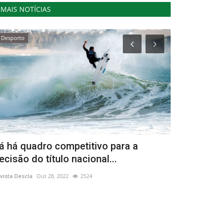
MAIS NOTÍCIAS
Desporto
Cultura
á há quadro competitivo para a
Colectiva 
ecisão do título nacional...
à redescobe
vista Descla
Out 28, 2022
2524
Revista Descla
Ma