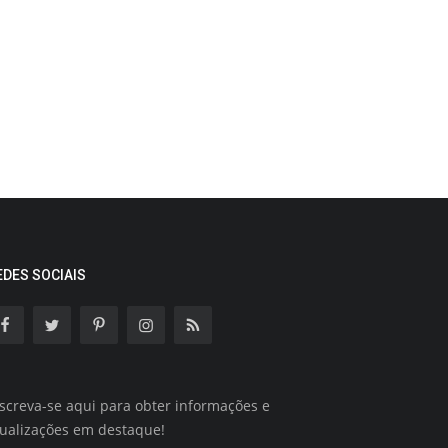
EDES SOCIAIS
screva-se aqui para obter informações e
tualizações em destaque!