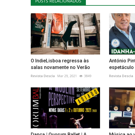
POSTS RELACIONADOS
O IndieLisboa regressa às
António Pi
salas novamente no Verão
espetáculo
Revista Descla
Mar 29, 2021
3849
Revista Descla
Dança | Quorum Ballet | A
Música ao 