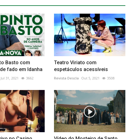
nto Basto com
Teatro Viriato com
 de fado em Idanha
espetáculos acessíveis
Jul 31, 2021
3662
Revista Descla
Out 5, 2021
3508
vivo no Casino
Vídeo do Mosteiro de Santo