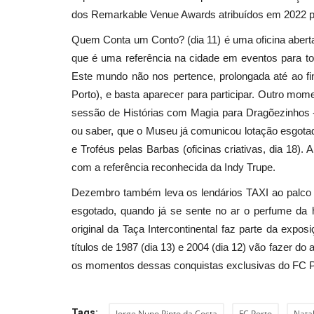
dos Remarkable Venue Awards atribuídos em 2022 pe
Quem Conta um Conto? (dia 11) é uma oficina abert
que é uma referência na cidade em eventos para tod
Este mundo não nos pertence, prolongada até ao 
Porto), e basta aparecer para participar. Outro mo
sessão de Histórias com Magia para Dragõezinhos - 
ou saber, que o Museu já comunicou lotação esgota
e Troféus pelas Barbas (oficinas criativas, dia 18).
com a referência reconhecida da Indy Trupe.
Dezembro também leva os lendários TAXI ao palco 
esgotado, quando já se sente no ar o perfume da h
original da Taça Intercontinental faz parte da ex
títulos de 1987 (dia 13) e 2004 (dia 12) vão fazer do
os momentos dessas conquistas exclusivas do FC Por
Tags:
Jorge Nuno Pinto da Costa
FC Porto
Nata