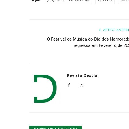
Lazer
ARTIGO ANTERI
O Festival de Música do Dia dos Namorad
regressa em Fevereiro de 20
Revista Descla
MUDA - Novo espetáculo com D
Artística de Clara...
Revista Descla
Abr 28, 2024
1546