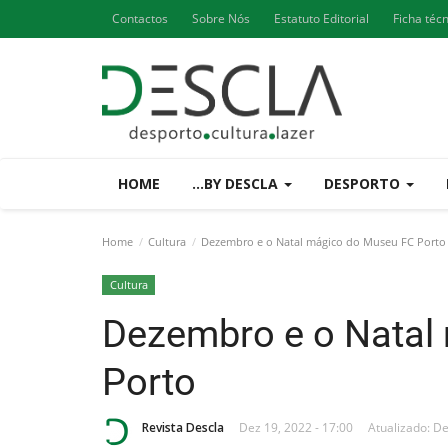
Contactos
Sobre Nós
Estatuto Editorial
Ficha téc
HOME
...BY DESCLA
DESPORTO
Home
Cultura
Dezembro e o Natal mágico do Museu FC Porto
Cultura
Dezembro e o Natal
Porto
Revista Descla
Dez 19, 2022 - 17:00
Atualizado: De