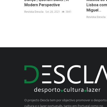
Modern Perspective
Lisboa com
Miguel...
Revista Descla
Set 28, 2021
3841
Revista Descla
O projecto Descla tem por objectivo promover o desporto,
cultura e o lazer português, tanto em Portugal como no