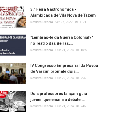
3.ª Feira Gastronómica -
Alambicada de Vila Nova de Tazem
Revista Descla
Set 27, 2022
1121
"Lembras-te da Guerra Colonial?"
no Teatro das Beiras,...
Revista Descla
Out 21, 2024
1097
IV Congresso Empresarial da Póvoa
de Varzim promete dois...
Revista Descla
Out 22, 2024
754
Dois professores lançam guia
juvenil que ensina a debater...
Revista Descla
Out 21, 2024
746