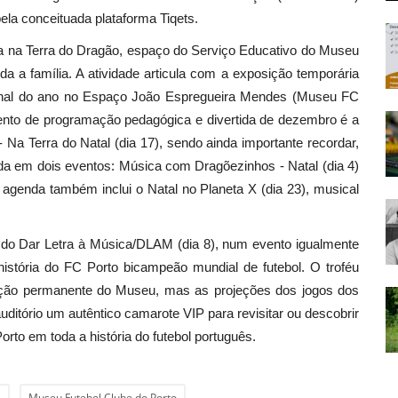
la conceituada plataforma Tiqets.
a na Terra do Dragão, espaço do Serviço Educativo do Museu
a a família. A atividade articula com a exposição temporária
­final do ano no Espaço João Espregueira Mendes (Museu FC
mento de programação pedagógica e divertida de dezembro é a
Na Terra do Natal (dia 17), sendo ainda importante recordar,
da em dois eventos: Música com Dragõezinhos - Natal (dia 4)
 A agenda também inclui o Natal no Planeta X (dia 23), musical
do Dar Letra à Música/DLAM (dia 8), num evento igualmente
istória do FC Porto bicampeão mundial de futebol. O troféu
posição permanente do Museu, mas as projeções dos jogos dos
 auditório um autêntico camarote VIP para revisitar ou descobrir
to em toda a história do futebol português.
l
Museu Futebol Clube do Porto