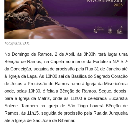
Estatuto Editorial
Saúde
Ficha técnica
Fotografia: D.R.
No Domingo de Ramos, 2 de Abril, às 9h30h, terá lugar uma
Cultura
Bênção de Ramos, na Capela no interior da Fortaleza N.ª Sr.ª
da Conceição, seguida de procissão pela Rua 31 de Janeiro até
Lazer
à Igreja da Lapa. Às 10h00 sai da Basílica do Sagrado Coração
de Jesus a Procissão de Ramos rumo à Igreja da Misericórdia
Ambiente
onde, pelas 10h30, é feita a Bênção de Ramos. Segue, depois,
para a Igreja da Matriz, onde às 11h00 é celebrada Eucaristia
Solene. Também na Igreja de São Tiago haverá Bênção de
Ramos, às 11h15, seguida de procissão pela Rua da Junqueira
até à Igreja de São José de Ribamar.