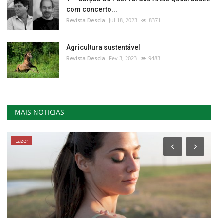
com concerto...
Revista Descla
Jul 18, 2023
8371
Agricultura sustentável
Revista Descla
Fev 3, 2023
9483
MAIS NOTÍCIAS
Lazer