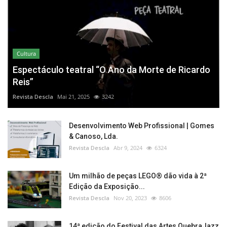
Cultura
Espectáculo teatral “O Ano da Morte de Ricardo
Reis”
Revista Descla
Mai 21, 2025
3242
Desenvolvimento Web Profissional | Gomes
& Canoso, Lda.
Revista Descla
Abr 9, 2024
6324
Um milhão de peças LEGO® dão vida à 2ª
Edição da Exposição...
Revista Descla
Nov 20, 2023
8606
14ª edição do Festival das Artes QuebraJazz