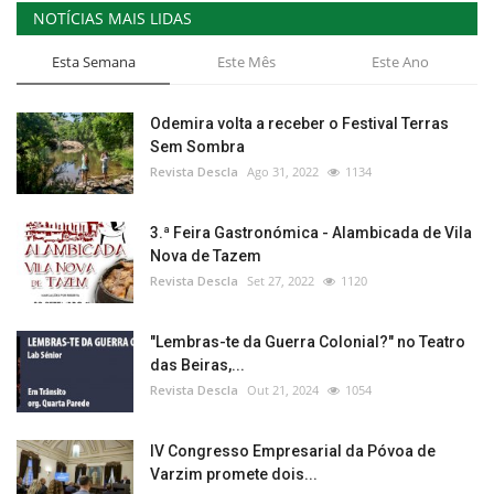
NOTÍCIAS MAIS LIDAS
Esta Semana
Este Mês
Este Ano
Odemira volta a receber o Festival Terras
Sem Sombra
Revista Descla
Ago 31, 2022
1134
3.ª Feira Gastronómica - Alambicada de Vila
Nova de Tazem
Revista Descla
Set 27, 2022
1120
"Lembras-te da Guerra Colonial?" no Teatro
das Beiras,...
Revista Descla
Out 21, 2024
1054
IV Congresso Empresarial da Póvoa de
Varzim promete dois...