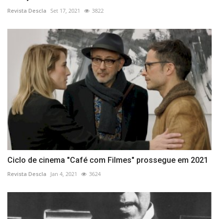
Revista Descla
Set 17, 2021
3822
Ciclo de cinema "Café com Filmes" prossegue em 2021
Revista Descla
Jan 4, 2021
3624