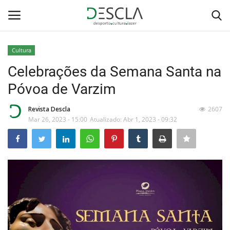
Cultura
Login
Registar
Celebrações da Semana Santa na
Póvoa de Varzim
Home
Revista Descla
2607
...by Descla
Mar 26, 2023 - 15:00
Atualizado: Abr 1, 2023 - 09:32
Desporto
Contactos
Sobre Nós
Educação