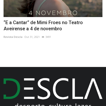
“E a Cantar” de Mimi Froes no Teatro
G
Aveirense a 4 de novembro
e
Revista Descla
Out 31, 2021
3491
Re