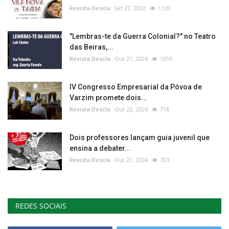
Revista Descla
Set 27, 2022
1120
"Lembras-te da Guerra Colonial?" no Teatro
das Beiras,...
Revista Descla
Out 21, 2024
1059
IV Congresso Empresarial da Póvoa de
Varzim promete dois...
Revista Descla
Out 22, 2024
718
Dois professores lançam guia juvenil que
ensina a debater...
Revista Descla
Out 21, 2024
703
REDES SOCIAIS