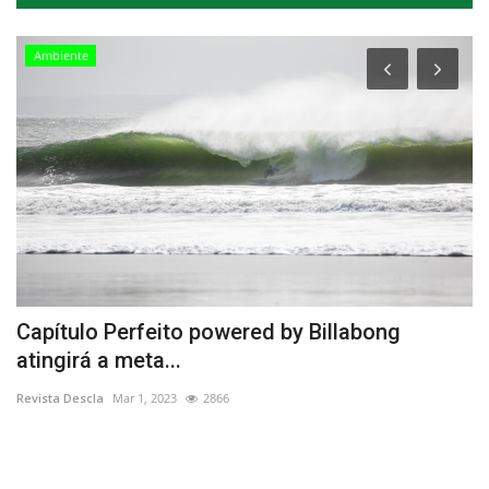
Ambiente
Capítulo Perfeito powered by Billabong
N
atingirá a meta...
s
Revista Descla
Mar 1, 2023
2866
Re