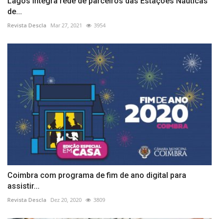
Lagos integra rede de parceiros das Estações Náuticas
de...
Revista Descla
Mar 27, 2021
3954
Coimbra com programa de fim de ano digital para
assistir...
Revista Descla
Dez 20, 2020
3809