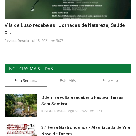
Vila de Luso recebe as I Jornadas de Natureza, Saúde
e...
Revista Descla
Jul 15, 2021
3673
NOTÍCIAS MAIS LIDAS
Esta Semana
Este Mês
Este Ano
Odemira volta a receber o Festival Terras
Sem Sombra
Revista Descla
Ago 31, 2022
1131
3.ª Feira Gastronómica - Alambicada de Vila
Nova de Tazem