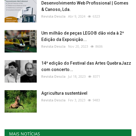
Desenvolvimento Web Profissional | Gomes
& Canoso, Lda.
Revista Descla
Abr 9, 2024
6323
Um milhão de peças LEGO® dão vida à 2ª
Edição da Exposição...
Revista Descla
Nov 20, 2023
8606
14ª edição do Festival das Artes QuebraJazz
com concerto...
Revista Descla
Jul 18, 2023
8371
Agricultura sustentável
Revista Descla
Fev 3, 2023
9483
MAIS NOTÍCIAS