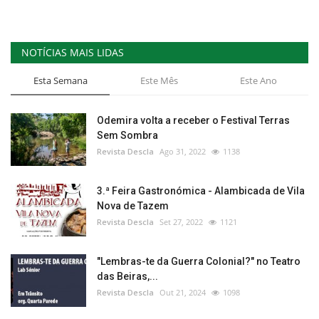
NOTÍCIAS MAIS LIDAS
Esta Semana
Este Mês
Este Ano
Odemira volta a receber o Festival Terras
Sem Sombra
Revista Descla
Ago 31, 2022
1138
3.ª Feira Gastronómica - Alambicada de Vila
Nova de Tazem
Revista Descla
Set 27, 2022
1121
"Lembras-te da Guerra Colonial?" no Teatro
das Beiras,...
Revista Descla
Out 21, 2024
1098