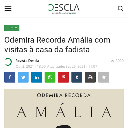
Cultura
Login
Registar
Odemira Recorda Amália com
visitas à casa da fadista
Home
Revista Descla
3030
...by Descla
Out 2, 2021 - 13:00
Atualizado: Set 29, 2021 - 11:07
Desporto
Contactos
Sobre Nós
Educação