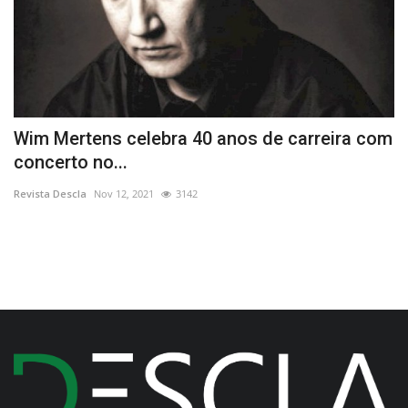
Wim Mertens celebra 40 anos de carreira com
O
concerto no...
p
Revista Descla
Nov 12, 2021
3142
Re