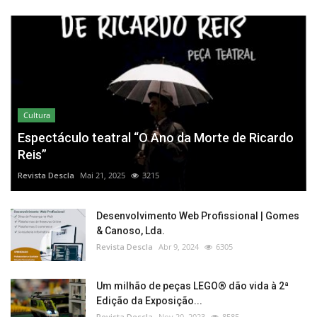
Cultura
Espectáculo teatral “O Ano da Morte de Ricardo
Reis”
Revista Descla
Mai 21, 2025
3215
Desenvolvimento Web Profissional | Gomes
& Canoso, Lda.
Revista Descla
Abr 9, 2024
6305
Um milhão de peças LEGO® dão vida à 2ª
Edição da Exposição...
Revista Descla
Nov 20, 2023
8585