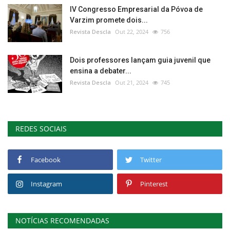
IV Congresso Empresarial da Póvoa de
Varzim promete dois...
Revista Descla
Out 22, 2024
756
Dois professores lançam guia juvenil que
ensina a debater...
Revista Descla
Out 21, 2024
745
REDES SOCIAIS
Facebook
Twitter
Instagram
Pinterest
NOTÍCIAS RECOMENDADAS