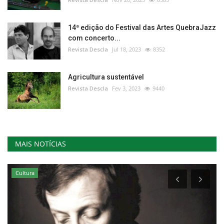
14ª edição do Festival das Artes QuebraJazz
com concerto...
Revista Descla
Jul 18, 2023
8352
Agricultura sustentável
Revista Descla
Fev 3, 2023
9440
MAIS NOTÍCIAS
Cultura