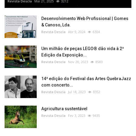
Revista Descla
Mai 21, 2025
3212
Desenvolvimento Web Profissional | Gomes
& Canoso, Lda.
Revista Descla
Abr 9, 2024
6304
Um milhão de peças LEGO® dão vida à 2ª
Edição da Exposição...
Revista Descla
Nov 20, 2023
8583
14ª edição do Festival das Artes QuebraJazz
com concerto...
Revista Descla
Jul 18, 2023
8352
Agricultura sustentável
Revista Descla
Fev 3, 2023
9435