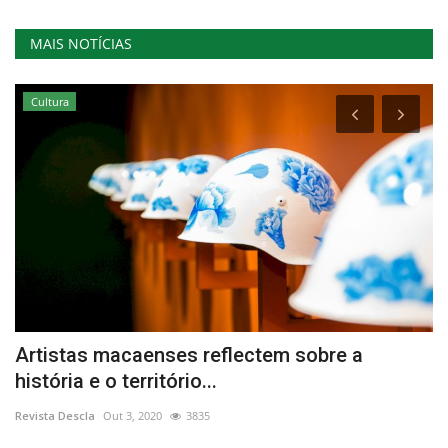
MAIS NOTÍCIAS
Cultura
e
Artistas macaenses reflectem sobre a
F
história e o território...
V
Revista Descla
Out 3, 2020
3835
Re