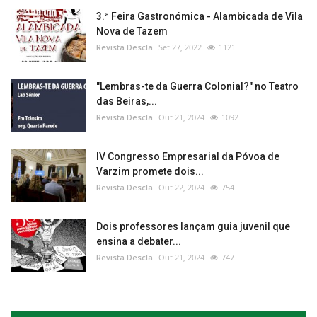
3.ª Feira Gastronómica - Alambicada de Vila
Nova de Tazem
Revista Descla
Set 27, 2022
1121
"Lembras-te da Guerra Colonial?" no Teatro
das Beiras,...
Revista Descla
Out 21, 2024
1092
IV Congresso Empresarial da Póvoa de
Varzim promete dois...
Revista Descla
Out 22, 2024
754
Dois professores lançam guia juvenil que
ensina a debater...
Revista Descla
Out 21, 2024
747