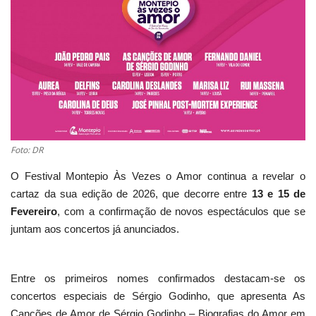
Estatuto Editorial
Saúde
Ficha técnica
Cultura
Foto: DR
Lazer
O Festival Montepio Às Vezes o Amor continua a revelar o
cartaz da sua edição de 2026, que decorre entre
13 e 15 de
Ambiente
Fevereiro
, com a confirmação de novos espectáculos que se
juntam aos concertos já anunciados.
Entre os primeiros nomes confirmados destacam-se os
concertos especiais de Sérgio Godinho, que apresenta As
Canções de Amor de Sérgio Godinho – Biografias do Amor em