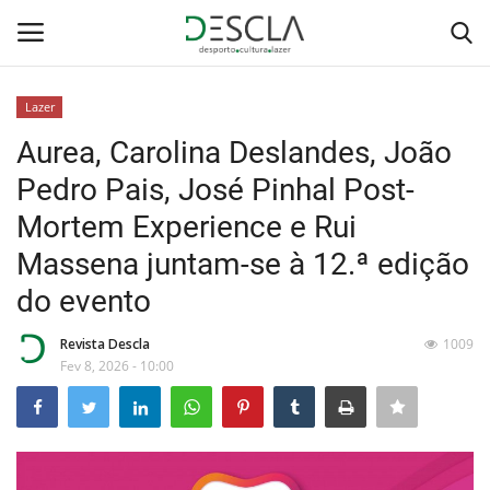
Lazer
Login
Registar
Aurea, Carolina Deslandes, João
Pedro Pais, José Pinhal Post-
Home
Mortem Experience e Rui
...by Descla
Massena juntam-se à 12.ª edição
do evento
Desporto
Revista Descla
1009
Contactos
Fev 8, 2026 - 10:00
Sobre Nós
Educação