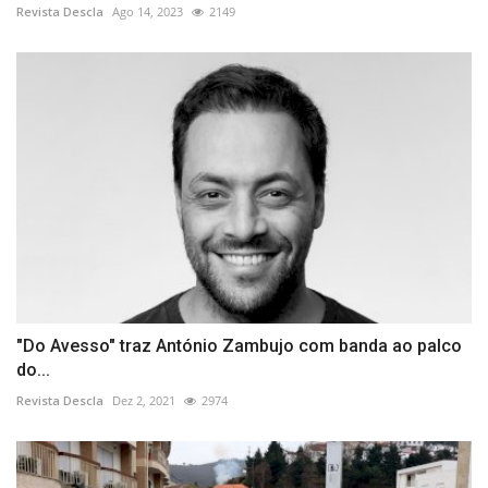
Revista Descla
Ago 14, 2023
2149
"Do Avesso" traz António Zambujo com banda ao palco
do...
Revista Descla
Dez 2, 2021
2974