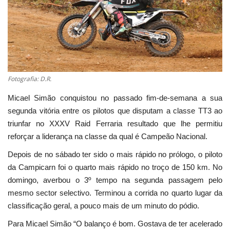
Estatuto Editorial
Saúde
Ficha técnica
Fotografia: D.R.
Cultura
Micael Simão conquistou no passado fim-de-semana a sua
segunda vitória entre os pilotos que disputam a classe TT3 ao
Lazer
triunfar no XXXV Raid Ferraria resultado que lhe permitiu
reforçar a liderança na classe da qual é Campeão Nacional.
Ambiente
Depois de no sábado ter sido o mais rápido no prólogo, o piloto
da Campicarn foi o quarto mais rápido no troço de 150 km. No
domingo, averbou o 3º tempo na segunda passagem pelo
mesmo sector selectivo. Terminou a corrida no quarto lugar da
classificação geral, a pouco mais de um minuto do pódio.
Para Micael Simão “O balanço é bom. Gostava de ter acelerado