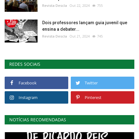
Revista Descla
Out 22, 2024
755
Dois professores lançam guia juvenil que
ensina a debater...
Revista Descla
Out 21, 2024
745
REDES SOCIAIS
Facebook
Twitter
Instagram
Pinterest
NOTÍCIAS RECOMENDADAS