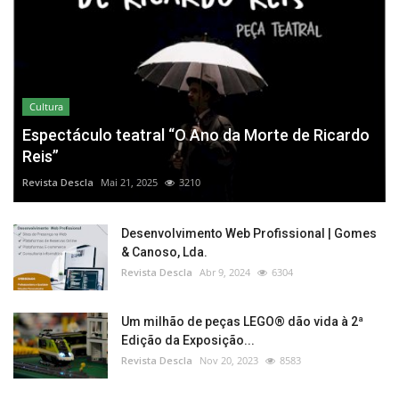
Cultura
Espectáculo teatral “O Ano da Morte de Ricardo
Reis”
Revista Descla
Mai 21, 2025
3210
Desenvolvimento Web Profissional | Gomes
& Canoso, Lda.
Revista Descla
Abr 9, 2024
6304
Um milhão de peças LEGO® dão vida à 2ª
Edição da Exposição...
Revista Descla
Nov 20, 2023
8583