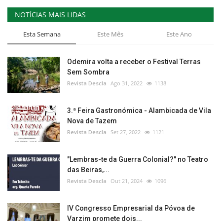
NOTÍCIAS MAIS LIDAS
Esta Semana
Este Mês
Este Ano
Odemira volta a receber o Festival Terras
Sem Sombra
Revista Descla
Ago 31, 2022
1138
3.ª Feira Gastronómica - Alambicada de Vila
Nova de Tazem
Revista Descla
Set 27, 2022
1121
"Lembras-te da Guerra Colonial?" no Teatro
das Beiras,...
Revista Descla
Out 21, 2024
1096
IV Congresso Empresarial da Póvoa de
Varzim promete dois...