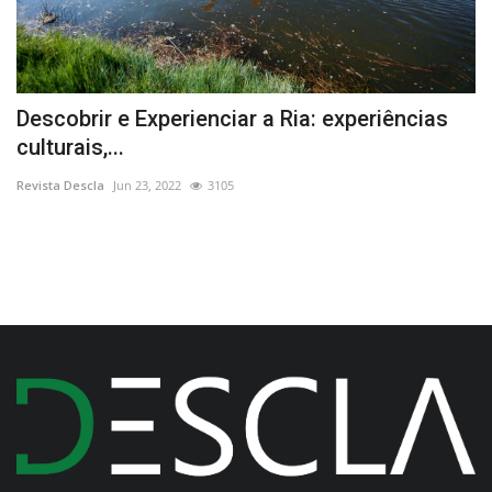
Descobrir e Experienciar a Ria: experiências
“
culturais,...
e
Revista Descla
Jun 23, 2022
3105
Re