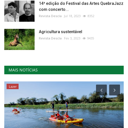
14ª edição do Festival das Artes QuebraJazz
com concerto...
Revista Descla
Jul 18, 2023
8352
Agricultura sustentável
Revista Descla
Fev 3, 2023
9435
MAIS NOTÍCIAS
Lazer