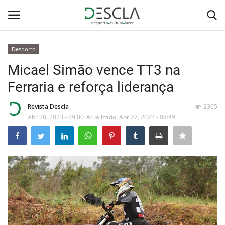
Desporto
Login
Registar
Micael Simão vence TT3 na
Ferraria e reforça liderança
Home
Revista Descla
2305
...by Descla
Abr 28, 2023 - 09:00
Atualizado: Abr 27, 2023 - 09:49
Desporto
Contactos
Sobre Nós
Educação