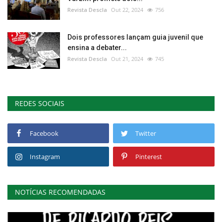
Revista Descla
Out 22, 2024
756
Dois professores lançam guia juvenil que
ensina a debater...
Revista Descla
Out 21, 2024
745
REDES SOCIAIS
Facebook
Twitter
Instagram
Pinterest
NOTÍCIAS RECOMENDADAS