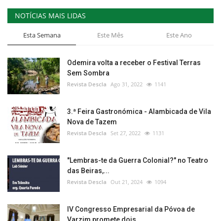
NOTÍCIAS MAIS LIDAS
Esta Semana
Este Mês
Este Ano
Odemira volta a receber o Festival Terras
Sem Sombra
Revista Descla
Ago 31, 2022
1141
3.ª Feira Gastronómica - Alambicada de Vila
Nova de Tazem
Revista Descla
Set 27, 2022
1131
"Lembras-te da Guerra Colonial?" no Teatro
das Beiras,...
Revista Descla
Out 21, 2024
1094
IV Congresso Empresarial da Póvoa de
Varzim promete dois...