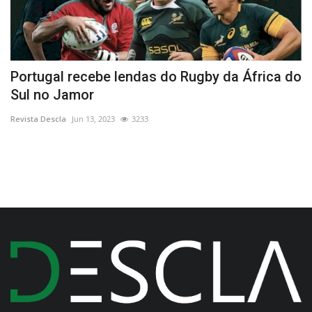
Portugal recebe lendas do Rugby da África do
'
Sul no Jamor
Re
Revista Descla
Jun 13, 2023
3233