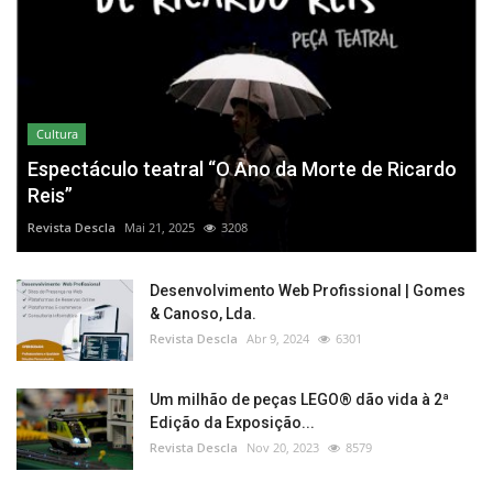
Cultura
Espectáculo teatral “O Ano da Morte de Ricardo
Reis”
Revista Descla
Mai 21, 2025
3208
Desenvolvimento Web Profissional | Gomes
& Canoso, Lda.
Revista Descla
Abr 9, 2024
6301
Um milhão de peças LEGO® dão vida à 2ª
Edição da Exposição...
Revista Descla
Nov 20, 2023
8579