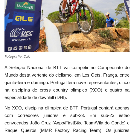
Estatuto Editorial
Saúde
Ficha técnica
Cultura
Fotografia: D.R.
A Seleção Nacional de BTT vai competir no Campeonato do
Lazer
Mundo desta vertente do ciclismo, em Les Gets, França, entre
quinta-feira e domingo. Portugal terá nove representantes, cinco
Ambiente
na disciplina de cross country olímpico (XCO) e quatro na
especialidade de downhill (DHI).
No XCO, disciplina olímpica de BTT, Portugal contará apenas
com corredores juniores e sub-23. Em sub-23 estão
convocados João Cruz (Axpo/FirstBike Team/Vila do Conde) e
Raquel Queirós (MMR Factory Racing Team). Os juniores