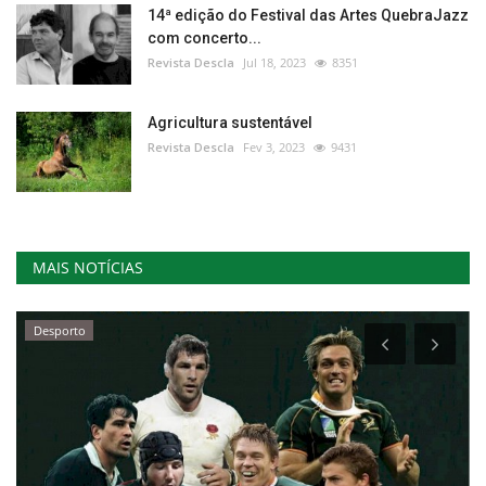
14ª edição do Festival das Artes QuebraJazz
com concerto...
Revista Descla
Jul 18, 2023
8351
Agricultura sustentável
Revista Descla
Fev 3, 2023
9431
MAIS NOTÍCIAS
Desporto