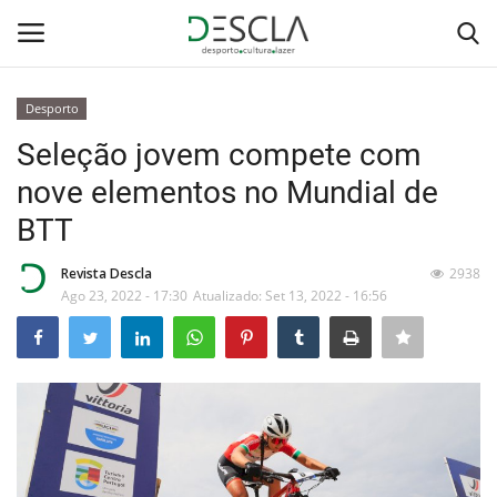
Desporto
Login
Registar
Seleção jovem compete com
nove elementos no Mundial de
Home
BTT
...by Descla
Revista Descla
2938
Ago 23, 2022 - 17:30
Atualizado: Set 13, 2022 - 16:56
Desporto
Contactos
Sobre Nós
Educação