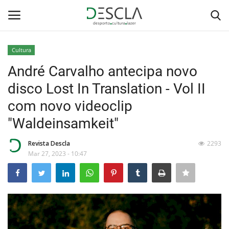
Cultura
Login
Registar
André Carvalho antecipa novo
disco Lost In Translation - Vol II
Home
com novo videoclip
...by Descla
"Waldeinsamkeit"
Desporto
Revista Descla
2293
Mar 27, 2023 - 10:47
Contactos
Sobre Nós
Educação