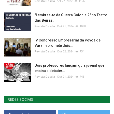
Revista Descla
Set 27, 2022
1126
"Lembras-te da Guerra Colonial?" no Teatro
das Beiras,...
Revista Descla
Out 21, 2024
1098
IV Congresso Empresarial da Póvoa de
Varzim promete dois...
Revista Descla
Out 22, 2024
754
Dois professores lançam guia juvenil que
ensina a debater...
Revista Descla
Out 21, 2024
746
REDES SOCIAIS