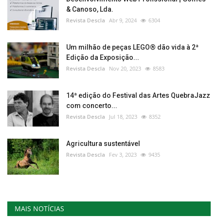
& Canoso, Lda.
Revista Descla
Abr 9, 2024
6304
Um milhão de peças LEGO® dão vida à 2ª
Edição da Exposição...
Revista Descla
Nov 20, 2023
8583
14ª edição do Festival das Artes QuebraJazz
com concerto...
Revista Descla
Jul 18, 2023
8352
Agricultura sustentável
Revista Descla
Fev 3, 2023
9435
MAIS NOTÍCIAS