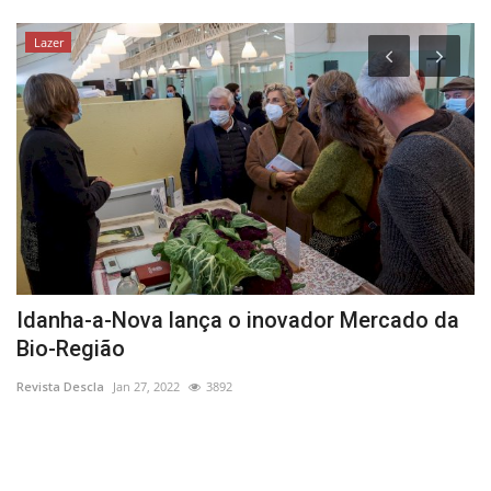
Lazer
Idanha-a-Nova lança o inovador Mercado da
C
Bio-Região
d
Revista Descla
Jan 27, 2022
3892
Re