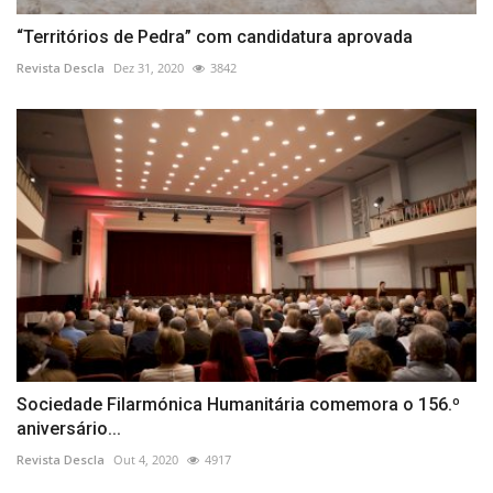
“Territórios de Pedra” com candidatura aprovada
Revista Descla
Dez 31, 2020
3842
Sociedade Filarmónica Humanitária comemora o 156.º
aniversário...
Revista Descla
Out 4, 2020
4917