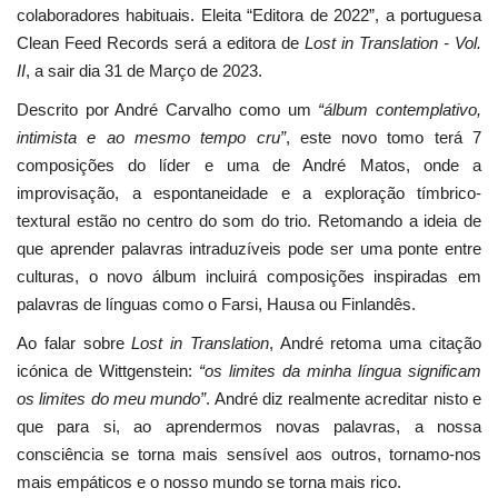
colaboradores habituais. Eleita “Editora de 2022”, a portuguesa
Clean Feed Records será a editora de
Lost in Translation - Vol.
II
, a sair dia 31 de Março de 2023.
Descrito por André Carvalho como um
“álbum contemplativo,
intimista e ao mesmo tempo cru”
, este novo tomo terá 7
composições do líder e uma de André Matos, onde a
improvisação, a espontaneidade e a exploração tímbrico-
textural estão no centro do som do trio. Retomando a ideia de
que aprender palavras intraduzíveis pode ser uma ponte entre
culturas, o novo álbum incluirá composições inspiradas em
palavras de línguas como o Farsi, Hausa ou Finlandês.
Ao falar sobre
Lost in Translation
, André retoma uma citação
icónica de Wittgenstein:
“os limites da minha língua significam
os limites do meu mundo”
. André diz realmente acreditar nisto e
que para si, ao aprendermos novas palavras, a nossa
consciência se torna mais sensível aos outros, tornamo-nos
mais empáticos e o nosso mundo se torna mais rico.