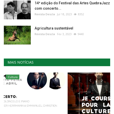
14ª edição do Festival das Artes QuebraJazz
com concerto...
Revista Descla
Jul 18, 2023
8352
Agricultura sustentável
Revista Descla
Fev 3, 2023
9440
MAIS NOTÍCIAS
Cultura