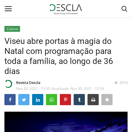
Cultura
Login
Registar
Viseu abre portas à magia do
Natal com programação para
Home
toda a família, ao longo de 36
...by Descla
dias
Desporto
Revista Descla
3974
Nov 30, 2021 - 15:50
Atualizado: Nov 30, 2021 - 15:54
Contactos
Sobre Nós
Educação