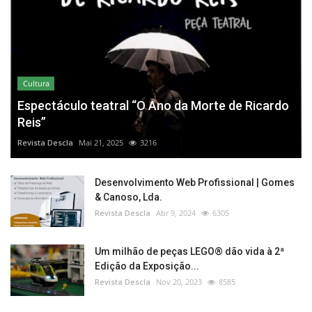
Cultura
Espectáculo teatral “O Ano da Morte de Ricardo
Reis”
Revista Descla
Mai 21, 2025
3216
Desenvolvimento Web Profissional | Gomes
& Canoso, Lda.
Revista Descla
Abr 9, 2024
6305
Um milhão de peças LEGO® dão vida à 2ª
Edição da Exposição...
Revista Descla
Nov 20, 2023
8585