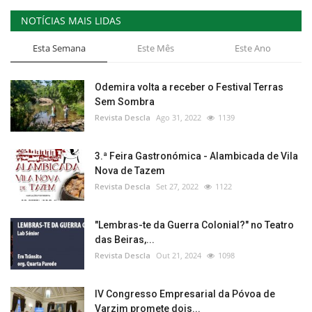
NOTÍCIAS MAIS LIDAS
Esta Semana
Este Mês
Este Ano
Odemira volta a receber o Festival Terras
Sem Sombra
Revista Descla
Ago 31, 2022
1139
3.ª Feira Gastronómica - Alambicada de Vila
Nova de Tazem
Revista Descla
Set 27, 2022
1122
"Lembras-te da Guerra Colonial?" no Teatro
das Beiras,...
Revista Descla
Out 21, 2024
1098
IV Congresso Empresarial da Póvoa de
Varzim promete dois...