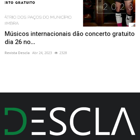
Músicos internacionais dão concerto gratuito
M
dia 26 no...
s
Revista Descla
Abr 24, 2023
2328
Re