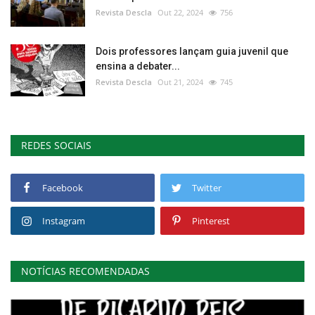
Revista Descla
Out 22, 2024
756
Dois professores lançam guia juvenil que
ensina a debater...
Revista Descla
Out 21, 2024
745
REDES SOCIAIS
Facebook
Twitter
Instagram
Pinterest
NOTÍCIAS RECOMENDADAS