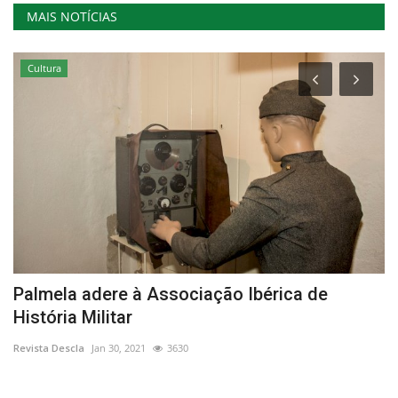
MAIS NOTÍCIAS
Cultura
Palmela adere à Associação Ibérica de
C
História Militar
d
Revista Descla
Jan 30, 2021
3630
Re