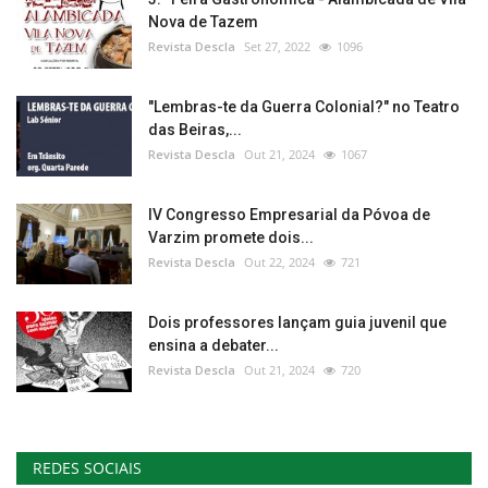
Nova de Tazem
Revista Descla
Set 27, 2022
1096
"Lembras-te da Guerra Colonial?" no Teatro
das Beiras,...
Revista Descla
Out 21, 2024
1067
IV Congresso Empresarial da Póvoa de
Varzim promete dois...
Revista Descla
Out 22, 2024
721
Dois professores lançam guia juvenil que
ensina a debater...
Revista Descla
Out 21, 2024
720
REDES SOCIAIS