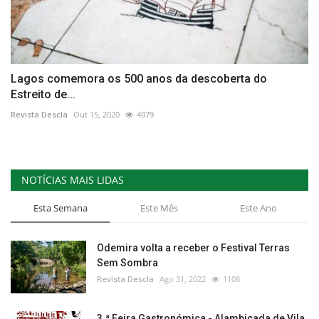
Lagos comemora os 500 anos da descoberta do
Estreito de...
Revista Descla
Out 15, 2020
4079
NOTÍCIAS MAIS LIDAS
Esta Semana
Este Mês
Este Ano
Odemira volta a receber o Festival Terras
Sem Sombra
Revista Descla
Ago 31, 2022
1108
3.ª Feira Gastronómica - Alambicada de Vila