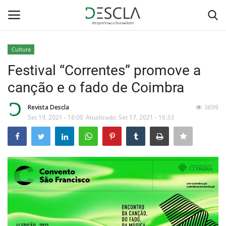
Cultura
Login
Registar
Festival “Correntes” promove a
canção e o fado de Coimbra
Home
Revista Descla
3699
...by Descla
Set 19, 2021 - 18:00
Atualizado: Set 17, 2021 - 16:33
Desporto
Contactos
Sobre Nós
Educação