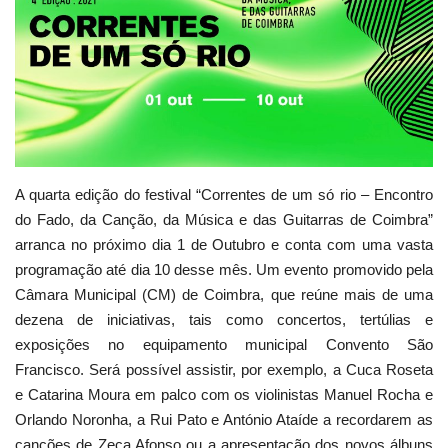
Estatuto Editorial
Saúde
Ficha técnica
Cultura
A quarta edição do festival “Correntes de um só rio – Encontro
do Fado, da Canção, da Música e das Guitarras de Coimbra”
Lazer
arranca no próximo dia 1 de Outubro e conta com uma vasta
programação até dia 10 desse mês. Um evento promovido pela
Ambiente
Câmara Municipal (CM) de Coimbra, que reúne mais de uma
dezena de iniciativas, tais como concertos, tertúlias e
exposições no equipamento municipal Convento São
Francisco. Será possível assistir, por exemplo, a Cuca Roseta
e Catarina Moura em palco com os violinistas Manuel Rocha e
Orlando Noronha, a Rui Pato e António Ataíde a recordarem as
canções de Zeca Afonso ou a apresentação dos novos álbuns