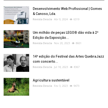
Desenvolvimento Web Profissional | Gomes
& Canoso, Lda.
Revista Descla
Abr 9, 2024
6319
Um milhão de peças LEGO® dão vida à 2ª
Edição da Exposição...
Revista Descla
Nov 20, 2023
8601
14ª edição do Festival das Artes QuebraJazz
com concerto...
Revista Descla
Jul 18, 2023
8367
Agricultura sustentável
Revista Descla
Fev 3, 2023
9473