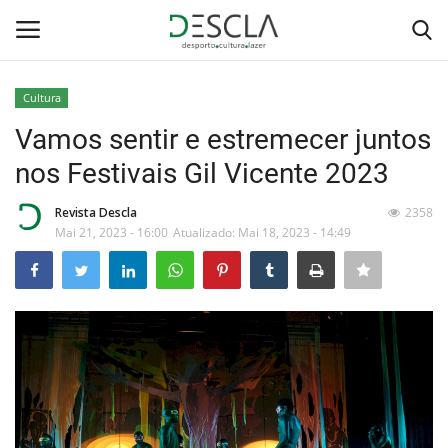
Cultura
Login
Registar
Vamos sentir e estremecer juntos
nos Festivais Gil Vicente 2023
Home
Revista Descla
2358
...by Descla
Mai 21, 2023 - 16:00
Atualizado: Mai 18, 2023 - 14:49
Desporto
Contactos
Sobre Nós
Educação