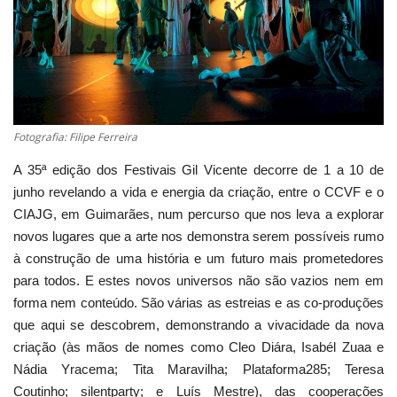
Estatuto Editorial
Saúde
Ficha técnica
Fotografia: Filipe Ferreira
Cultura
A 35ª edição dos Festivais Gil Vicente decorre de 1 a 10 de
junho revelando a vida e energia da criação, entre o CCVF e o
Lazer
CIAJG, em Guimarães, num percurso que nos leva a explorar
novos lugares que a arte nos demonstra serem possíveis rumo
Ambiente
à construção de uma história e um futuro mais prometedores
para todos. E estes novos universos não são vazios nem em
forma nem conteúdo. São várias as estreias e as co-produções
que aqui se descobrem, demonstrando a vivacidade da nova
criação (às mãos de nomes como Cleo Diára, Isabél Zuaa e
Nádia Yracema; Tita Maravilha; Plataforma285; Teresa
Coutinho; silentparty; e Luís Mestre), das cooperações