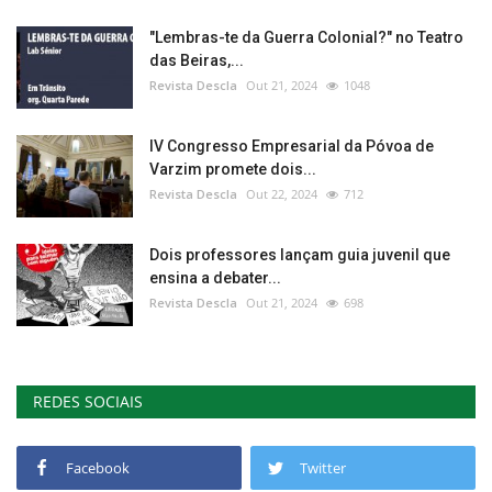
"Lembras-te da Guerra Colonial?" no Teatro
das Beiras,...
Revista Descla
Out 21, 2024
1048
IV Congresso Empresarial da Póvoa de
Varzim promete dois...
Revista Descla
Out 22, 2024
712
Dois professores lançam guia juvenil que
ensina a debater...
Revista Descla
Out 21, 2024
698
REDES SOCIAIS
Facebook
Twitter