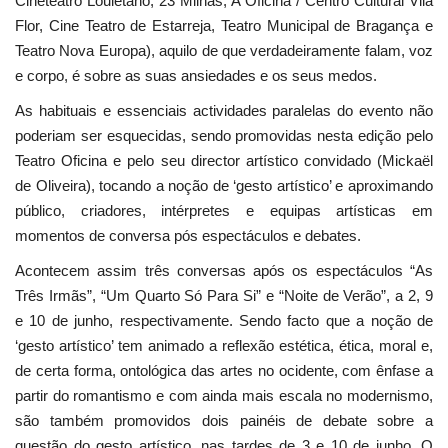
Cineteatro Louletano, 23 Milhas, A Oficina / Centro Cultural Vila
Flor, Cine Teatro de Estarreja, Teatro Municipal de Bragança e
Teatro Nova Europa), aquilo de que verdadeiramente falam, voz
e corpo, é sobre as suas ansiedades e os seus medos.
As habituais e essenciais actividades paralelas do evento não
poderiam ser esquecidas, sendo promovidas nesta edição pelo
Teatro Oficina e pelo seu director artístico convidado (Mickaël
de Oliveira), tocando a noção de ‘gesto artístico’ e aproximando
público, criadores, intérpretes e equipas artísticas em
momentos de conversa pós espectáculos e debates.
Acontecem assim três conversas após os espectáculos “As
Três Irmãs”, “Um Quarto Só Para Si” e “Noite de Verão”, a 2, 9
e 10 de junho, respectivamente. Sendo facto que a noção de
‘gesto artístico’ tem animado a reflexão estética, ética, moral e,
de certa forma, ontológica das artes no ocidente, com ênfase a
partir do romantismo e com ainda mais escala no modernismo,
são também promovidos dois painéis de debate sobre a
questão do gesto artístico, nas tardes de 3 e 10 de junho. O