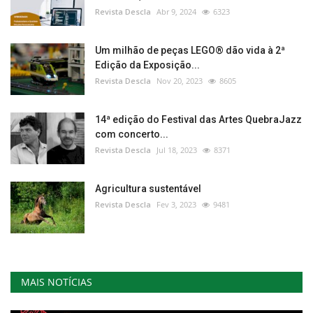
Revista Descla
Abr 9, 2024
6323
Um milhão de peças LEGO® dão vida à 2ª
Edição da Exposição...
Revista Descla
Nov 20, 2023
8605
14ª edição do Festival das Artes QuebraJazz
com concerto...
Revista Descla
Jul 18, 2023
8371
Agricultura sustentável
Revista Descla
Fev 3, 2023
9481
MAIS NOTÍCIAS