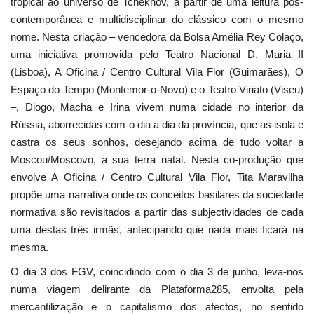
tropical ao universo de Tchékhov, a partir de uma leitura pós-
contemporânea e multidisciplinar do clássico com o mesmo
nome. Nesta criação – vencedora da Bolsa Amélia Rey Colaço,
uma iniciativa promovida pelo Teatro Nacional D. Maria II
(Lisboa), A Oficina / Centro Cultural Vila Flor (Guimarães), O
Espaço do Tempo (Montemor-o-Novo) e o Teatro Viriato (Viseu)
–, Diogo, Macha e Irina vivem numa cidade no interior da
Rússia, aborrecidas com o dia a dia da província, que as isola e
castra os seus sonhos, desejando acima de tudo voltar a
Moscou/Moscovo, a sua terra natal. Nesta co-produção que
envolve A Oficina / Centro Cultural Vila Flor, Tita Maravilha
propõe uma narrativa onde os conceitos basilares da sociedade
normativa são revisitados a partir das subjectividades de cada
uma destas três irmãs, antecipando que nada mais ficará na
mesma.
O dia 3 dos FGV, coincidindo com o dia 3 de junho, leva-nos
numa viagem delirante da Plataforma285, envolta pela
mercantilização e o capitalismo dos afectos, no sentido