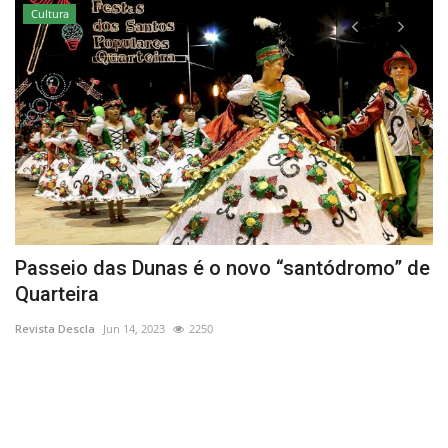
Cultura
Passeio das Dunas é o novo “santódromo” de
G
Quarteira
V
Revista Descla
Jun 14, 2023
2250
Re