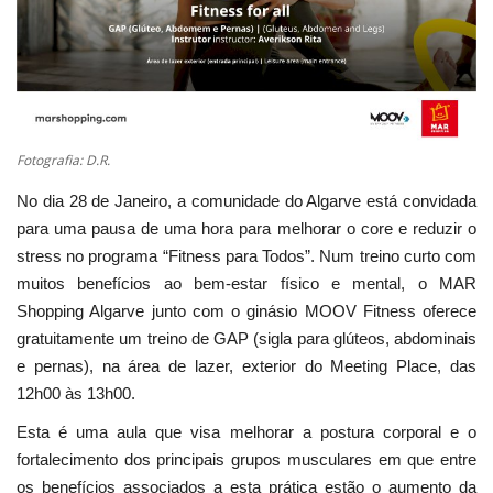
Estatuto Editorial
Saúde
Ficha técnica
Fotografia: D.R.
No dia 28 de Janeiro, a comunidade do Algarve está convidada
Cultura
para uma pausa de uma hora para melhorar o core e reduzir o
stress no programa “Fitness para Todos”. Num treino curto com
Lazer
muitos benefícios ao bem-estar físico e mental, o MAR
Shopping Algarve junto com o ginásio MOOV Fitness oferece
Ambiente
gratuitamente um treino de GAP (sigla para glúteos, abdominais
e pernas), na área de lazer, exterior do Meeting Place, das
12h00 às 13h00.
Esta é uma aula que visa melhorar a postura corporal e o
fortalecimento dos principais grupos musculares em que entre
os benefícios associados a esta prática estão o aumento da