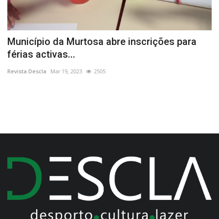
Município da Murtosa abre inscrições para
O
férias activas...
Re
Revista Descla
Mar 19, 2023
2505