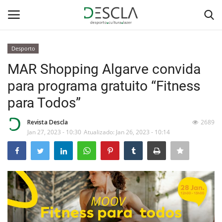
Desporto
Login
Registar
MAR Shopping Algarve convida
para programa gratuito “Fitness
Home
para Todos”
...by Descla
Revista Descla
2689
Jan 27, 2023 - 10:30
Atualizado: Jan 26, 2023 - 10:14
Desporto
Contactos
Sobre Nós
Educação