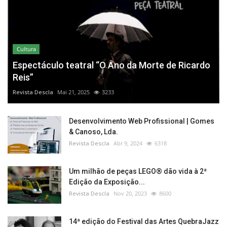
Cultura
Espectáculo teatral “O Ano da Morte de Ricardo
Reis”
Revista Descla
Mai 21, 2025
3233
Desenvolvimento Web Profissional | Gomes
& Canoso, Lda.
Revista Descla
Abr 9, 2024
6318
Um milhão de peças LEGO® dão vida à 2ª
Edição da Exposição...
Revista Descla
Nov 20, 2023
8600
14ª edição do Festival das Artes QuebraJazz