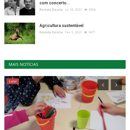
com concerto...
Revista Descla
Jul 18, 2023
8366
Agricultura sustentável
Revista Descla
Fev 3, 2023
9471
MAIS NOTÍCIAS
Lazer