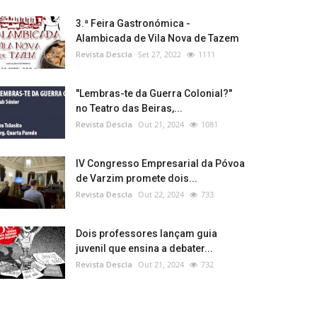
3.ª Feira Gastronómica -
Alambicada de Vila Nova de Tazem
Revista Descla
Set 27, 2022
1111
"Lembras-te da Guerra Colonial?"
no Teatro das Beiras,...
Revista Descla
Out 21, 2024
1081
IV Congresso Empresarial da Póvoa
de Varzim promete dois...
Revista Descla
Out 22, 2024
733
Dois professores lançam guia
juvenil que ensina a debater...
Revista Descla
Out 21, 2024
732