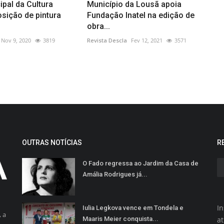
pal da Cultura
Município da Lousã apoia
sição de pintura
Fundação Inatel na edição de
obra...
Nov 9, 2020
3819
Revista Descla
Fev 12, 2021
3571
OUTRAS NOTÍCIAS
R
O Fado regressa ao Jardim da Casa de
Amália Rodrigues já...
In
Iulia Legkova vence em Tondela e
 a
Maaris Meier conquista...
a