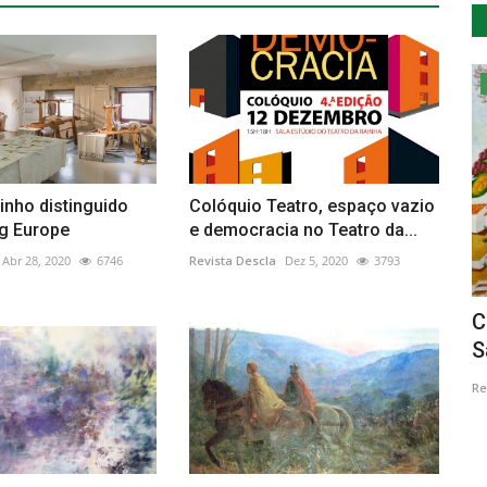
Cultura
inho distinguido
Colóquio Teatro, espaço vazio
eg Europe
e democracia no Teatro da...
Abr 28, 2020
6746
Revista Descla
Dez 5, 2020
3793
alada
Recriação Histórica do Transporte da
C
Neve da Serra da Estrela...
S
Revista Descla
Ago 5, 2021
4001
Re