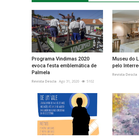
Cultura
Programa Vindimas 2020
Museu do L
evoca festa emblemática de
pelo Interr
Palmela
Revista Descla
Revista Descla
Ago 31, 2020
5102
15ª Edição do Encontro de Esc
realiza-se a 29 e 30...
Revista Descla
Out 24, 2022
2591