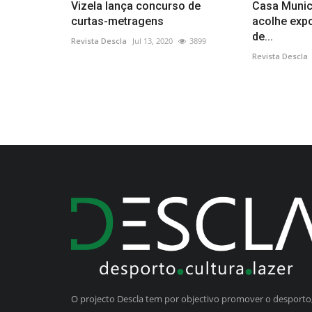
Vizela lança concurso de
Casa Munici
curtas-metragens
acolhe expo
de...
Revista Descla
Jul 13, 2020
3899
Revista Descla
O projecto Descla tem por objectivo promover o desporto,