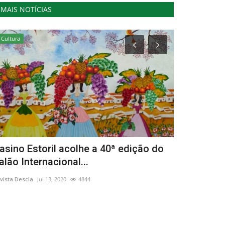
MAIS NOTÍCIAS
Cultura
Ambiente
asino Estoril acolhe a 40ª edição do
Chamusca d
alão Internacional...
Natal à Nat
vista Descla
Jul 13, 2020
4844
Revista Descla
Ja