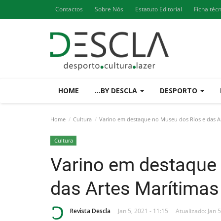
Contactos
Sobre Nós
Estatuto Editorial
Ficha téc
HOME
...BY DESCLA
DESPORTO
Home
Cultura
Varino em destaque no Museu dos Rios e das Ar
Cultura
Varino em destaque
das Artes Marítimas
Revista Descla
Jan 5, 2021 - 11:15
Atualizado: Jan 5