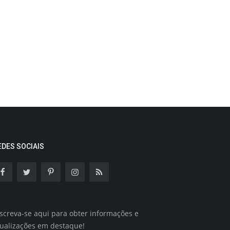
EDES SOCIAIS
screva-se aqui para obter informações e
tualizações em destaque!