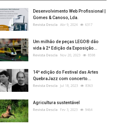
Desenvolvimento Web Profissional |
Gomes & Canoso, Lda.
Revista Descla
Abr 9, 2024
6317
Um milhão de peças LEGO® dão
vida à 2ª Edição da Exposição...
Revista Descla
Nov 20, 2023
8598
14ª edição do Festival das Artes
QuebraJazz com concerto...
Revista Descla
Jul 18, 2023
8363
Agricultura sustentável
Revista Descla
Fev 3, 2023
9464