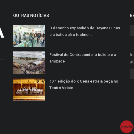
OUTRAS NOTÍCIAS
R
O desenho expandido de Dayana Lucas
e a batida afro techno...
In
Festival do Contrabando, o bulício e a
 a
amizade
a
10.ª edição do K Cena estreia peça no
Teatro Viriato