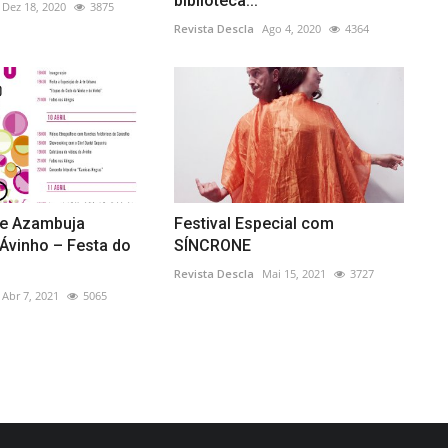
biblioteca...
Dez 18, 2020
3875
Revista Descla
Ago 4, 2020
4364
de Azambuja
Festival Especial com
vinho – Festa do
SÍNCRONE
Revista Descla
Mai 15, 2021
3727
Abr 7, 2021
5065