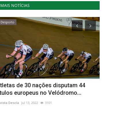
MAIS NOTÍCIAS
Desporto
Cultura
tletas de 30 nações disputam 44
Começou a 
ítulos europeus no Velódromo...
sonho de N
vista Descla
Jul 13, 2022
3101
Revista Descla
De