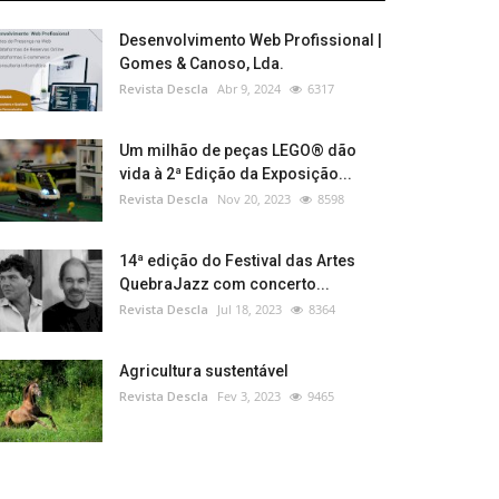
Desenvolvimento Web Profissional |
Gomes & Canoso, Lda.
Revista Descla
Abr 9, 2024
6317
Um milhão de peças LEGO® dão
vida à 2ª Edição da Exposição...
Revista Descla
Nov 20, 2023
8598
14ª edição do Festival das Artes
QuebraJazz com concerto...
Revista Descla
Jul 18, 2023
8364
Agricultura sustentável
Revista Descla
Fev 3, 2023
9465