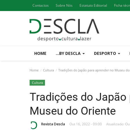
Contactos
Sobre Nós
Estatuto Editorial
Ficha téc
HOME
...BY DESCLA
DESPORTO
Home
Cultura
Tradições do Japão para aprender no Museu do
Cultura
Tradições do Japão 
Museu do Oriente
Revista Descla
Out 16, 2022 - 09:00
Atualizado: Ou