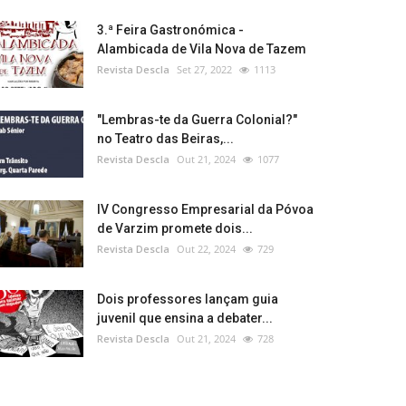
3.ª Feira Gastronómica -
Alambicada de Vila Nova de Tazem
Revista Descla
Set 27, 2022
1113
"Lembras-te da Guerra Colonial?"
no Teatro das Beiras,...
Revista Descla
Out 21, 2024
1077
IV Congresso Empresarial da Póvoa
de Varzim promete dois...
Revista Descla
Out 22, 2024
729
Dois professores lançam guia
juvenil que ensina a debater...
Revista Descla
Out 21, 2024
728