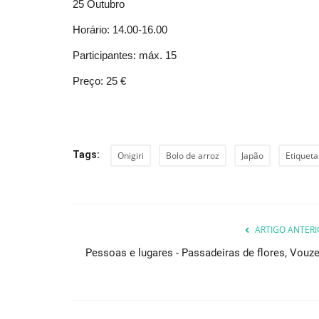
25 Outubro
Horário: 14.00-16.00
Participantes: máx. 15
Desporto
Preço: 25 €
Tags:
Onigiri
Bolo de arroz
Japão
Etiquet
Nova prova desafia ciclistas 
a “vencerem” a Torre...
ARTIGO ANTERI
Pessoas e lugares - Passadeiras de flores, Vouze
Revista Descla
Ago 11, 2020
4473