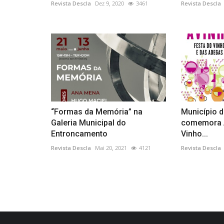
Revista Descla
Dez 9, 2020
3461
Revista Descla
“Formas da Memória” na
Município 
Galeria Municipal do
comemora Á
Entroncamento
Vinho...
Revista Descla
Mai 20, 2021
4121
Revista Descla