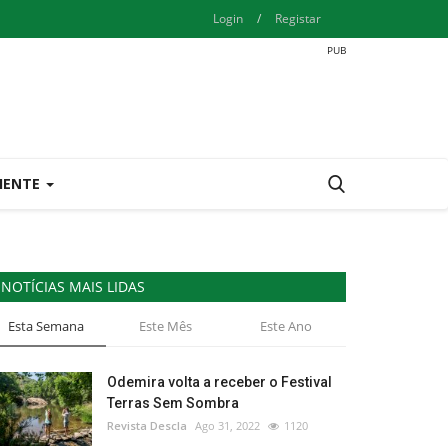
Login
/
Registar
IENTE
NOTÍCIAS MAIS LIDAS
Esta Semana
Este Mês
Este Ano
Odemira volta a receber o Festival
Terras Sem Sombra
Revista Descla
Ago 31, 2022
1120