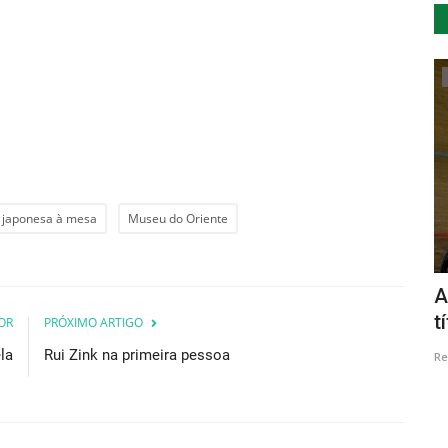
Cultura
a japonesa à mesa
Museu do Oriente
amadores
Romaria de Nª. Sra. da Peneda
A
t
OR
PRÓXIMO ARTIGO
Revista Descla
Ago 29, 2022
3174
la
Rui Zink na primeira pessoa
Re