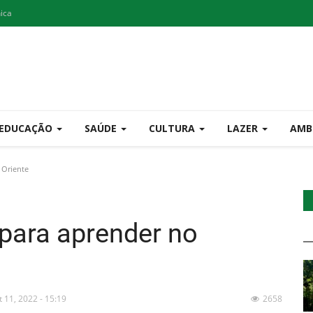
nica
EDUCAÇÃO
SAÚDE
CULTURA
LAZER
AMB
 Oriente
para aprender no
t 11, 2022 - 15:19
2658