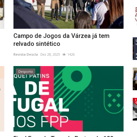
Campo de Jogos da Várzea já tem
relvado sintético
Revista Descla
Dez 28, 2025
1426
Desporto