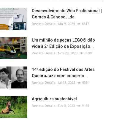
Desenvolvimento Web Profissional |
Gomes & Canoso, Lda.
Revista Descla
Abr 9, 2024
6317
Um milhão de peças LEGO® dão
vida à 2ª Edição da Exposição...
Revista Descla
Nov 20, 2023
8598
14ª edição do Festival das Artes
QuebraJazz com concerto...
Revista Descla
Jul 18, 2023
8364
Agricultura sustentável
Revista Descla
Fev 3, 2023
9465