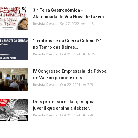
3.ª Feira Gastronómica -
Alambicada de Vila Nova de Tazem
Revista Descla
Set 27, 2022
1113
"Lembras-te da Guerra Colonial?"
no Teatro das Beiras,...
Revista Descla
Out 21, 2024
1075
IV Congresso Empresarial da Póvoa
de Varzim promete dois...
Revista Descla
Out 22, 2024
729
Dois professores lançam guia
juvenil que ensina a debater...
Revista Descla
Out 21, 2024
728