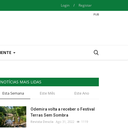
Login
/
Registar
IENTE
NOTÍCIAS MAIS LIDAS
Esta Semana
Este Mês
Este Ano
Odemira volta a receber o Festival
Terras Sem Sombra
Revista Descla
Ago 31, 2022
1119