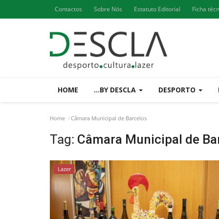
Contactos
Sobre Nós
Estatuto Editorial
Ficha téc
HOME
...BY DESCLA
DESPORTO
Home
Câmara Municipal de Barcelos
Tag:
Câmara Municipal de Ba
Lazer