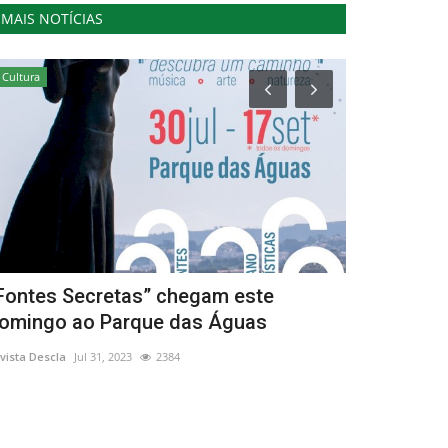
MAIS NOTÍCIAS
Cultura
Cultura
Fontes Secretas” chegam este
Artes da c
omingo ao Parque das Águas
Oriente
vista Descla
Jul 31, 2023
2384
Revista Descla
No