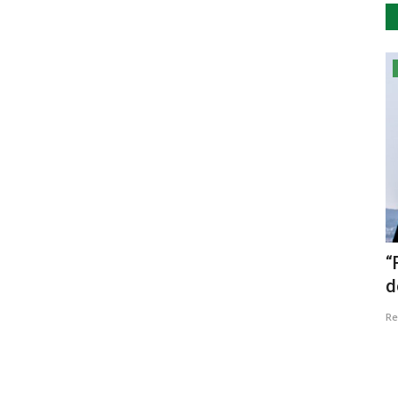
...by Descla
“Caminhar um dia inteiro”
“
relógio
d
Lino Ramos
Fev 1, 2018
2495
Re