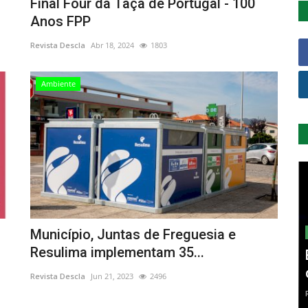
Final Four da Taça de Portugal - 100
Anos FPP
Revista Descla
Abr 18, 2024
1803
Ambiente
Município, Juntas de Freguesia e
Resulima implementam 35...
Revista Descla
Jun 21, 2023
2496