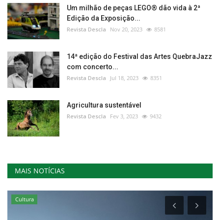
Um milhão de peças LEGO® dão vida à 2ª
Edição da Exposição...
Revista Descla
Nov 20, 2023
8581
14ª edição do Festival das Artes QuebraJazz
com concerto...
Revista Descla
Jul 18, 2023
8351
Agricultura sustentável
Revista Descla
Fev 3, 2023
9432
MAIS NOTÍCIAS
Cultura