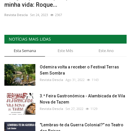
minha vida: Roque...
Estatuto Editorial
Revista Descla
Set 24, 2023
2367
Saúde
NOTÍCIAS MAIS LIDAS
Ficha técnica
Esta Semana
Este Mês
Este Ano
Cultura
Odemira volta a receber o Festival Terras
Lazer
Sem Sombra
Revista Descla
Ago 31, 2022
1143
Ambiente
3.ª Feira Gastronómica - Alambicada de Vila
Nova de Tazem
Revista Descla
Set 27, 2022
1129
"Lembras-te da Guerra Colonial?" no Teatro
das Beiras,...