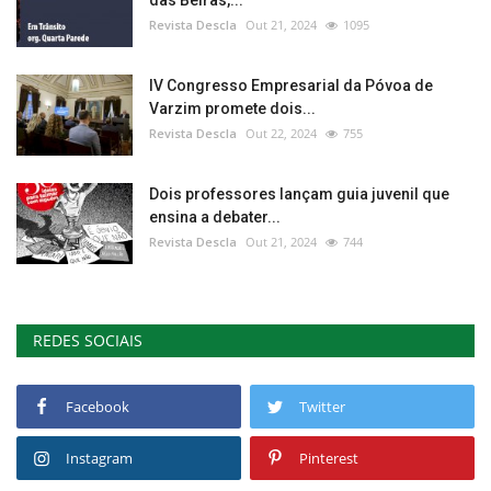
Revista Descla
Out 21, 2024
1095
IV Congresso Empresarial da Póvoa de
Varzim promete dois...
Revista Descla
Out 22, 2024
755
Dois professores lançam guia juvenil que
ensina a debater...
Revista Descla
Out 21, 2024
744
REDES SOCIAIS
Facebook
Twitter
Instagram
Pinterest