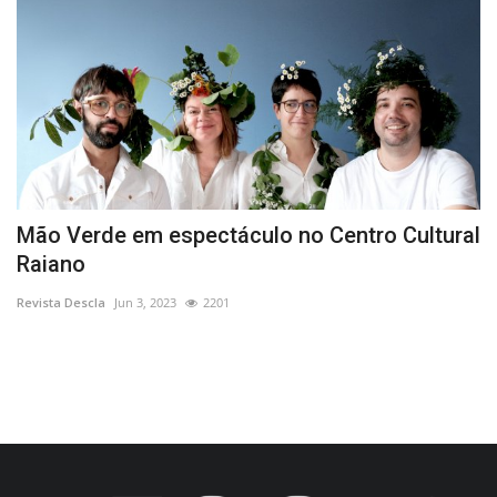
Mão Verde em espectáculo no Centro Cultural
E
Raiano
1
Revista Descla
Jun 3, 2023
2201
Re