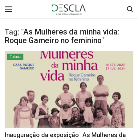
Tag:
"As Mulheres da minha vida:
Login
Registar
Roque Gameiro no feminino"
Home
Cultura
...by Descla
Desporto
Contactos
Sobre Nós
Educação
Inauguração da exposição "As Mulheres da