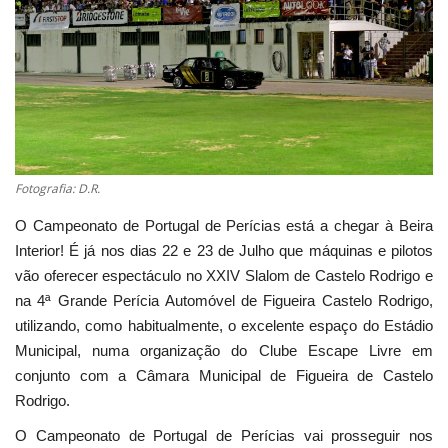
Estatuto Editorial
Saúde
Ficha técnica
Cultura
Fotografia: D.R.
O Campeonato de Portugal de Perícias está a chegar à Beira
Lazer
Interior! É já nos dias 22 e 23 de Julho que máquinas e pilotos
vão oferecer espectáculo no XXIV Slalom de Castelo Rodrigo e
Ambiente
na 4ª Grande Perícia Automóvel de Figueira Castelo Rodrigo,
utilizando, como habitualmente, o excelente espaço do Estádio
Municipal, numa organização do Clube Escape Livre em
conjunto com a Câmara Municipal de Figueira de Castelo
Rodrigo.
O Campeonato de Portugal de Perícias vai prosseguir nos