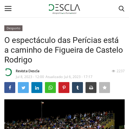
Desporto
Login
Registar
O espectáculo das Perícias está
a caminho de Figueira de Castelo
Home
Rodrigo
...by Descla
Revista Descla
2237
Jul 8, 2023 - 12:00
Atualizado: Jul 6, 2023 - 17:17
Desporto
Contactos
Sobre Nós
Educação