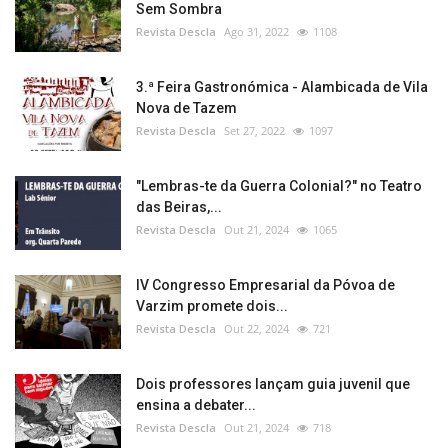
Sem Sombra
Revista Descla
Ago 31, 2022
1108
3.ª Feira Gastronómica - Alambicada de Vila
Nova de Tazem
Revista Descla
Set 27, 2022
1097
"Lembras-te da Guerra Colonial?" no Teatro
das Beiras,...
Revista Descla
Out 21, 2024
1065
IV Congresso Empresarial da Póvoa de
Varzim promete dois...
Revista Descla
Out 22, 2024
721
Dois professores lançam guia juvenil que
ensina a debater...
Revista Descla
Out 21, 2024
718