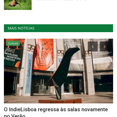
MAIS NOTÍCIAS
Cultura
O IndieLisboa regressa às salas novamente
D
no Verão