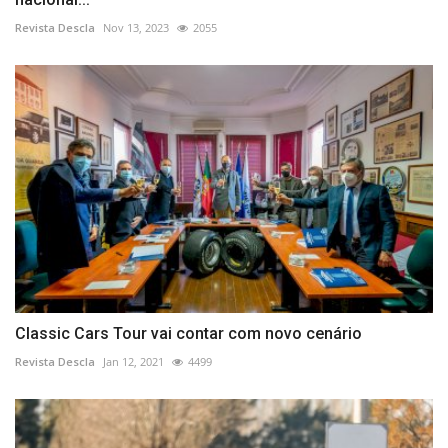
Revista Descla
Nov 13, 2023
2055
Classic Cars Tour vai contar com novo cenário
Revista Descla
Jan 12, 2021
4499