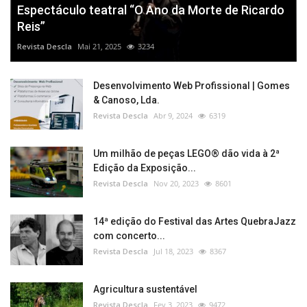
Espectáculo teatral “O Ano da Morte de Ricardo
Reis”
Revista Descla
Mai 21, 2025
3234
Desenvolvimento Web Profissional | Gomes
& Canoso, Lda.
Revista Descla
Abr 9, 2024
6319
Um milhão de peças LEGO® dão vida à 2ª
Edição da Exposição...
Revista Descla
Nov 20, 2023
8601
14ª edição do Festival das Artes QuebraJazz
com concerto...
Revista Descla
Jul 18, 2023
8367
Agricultura sustentável
Revista Descla
Fev 3, 2023
9472