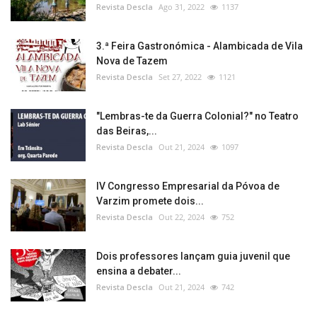
Revista Descla
Ago 31, 2022
1137
3.ª Feira Gastronómica - Alambicada de Vila
Nova de Tazem
Revista Descla
Set 27, 2022
1121
"Lembras-te da Guerra Colonial?" no Teatro
das Beiras,...
Revista Descla
Out 21, 2024
1097
IV Congresso Empresarial da Póvoa de
Varzim promete dois...
Revista Descla
Out 22, 2024
752
Dois professores lançam guia juvenil que
ensina a debater...
Revista Descla
Out 21, 2024
742