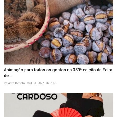
Animação para todos os gostos na 359ª edição da Feira
de...
Revista Descla
Out 31, 2022
2866