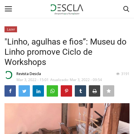
Lazer
Login
Registar
"Linho, agulhas e fios”: Museu do
Linho promove Ciclo de
Home
Workshops
...by Descla
Revista Descla
3191
Mar 3, 2022 - 15:01
Atualizado: Mar 3, 2022 - 09:54
Desporto
Contactos
Sobre Nós
Educação