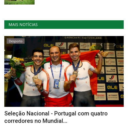
MAIS NOTÍCIAS
Desporto
Seleção Nacional - Portugal com quatro
A
corredores no Mundial...
f