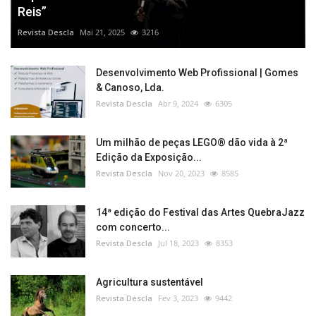
Reis”
Revista Descla
Mai 21, 2025
3216
Desenvolvimento Web Profissional | Gomes
& Canoso, Lda.
Revista Descla
Abr 9, 2024
6305
Um milhão de peças LEGO® dão vida à 2ª
Edição da Exposição...
Revista Descla
Nov 20, 2023
8585
14ª edição do Festival das Artes QuebraJazz
com concerto...
Revista Descla
Jul 18, 2023
8353
Agricultura sustentável
Revista Descla
Fev 3, 2023
9442