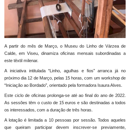
Estatuto Editorial
Saúde
Ficha técnica
A partir do mês de Março, o Museu do Linho de Várzea de
Calde, em Viseu, dinamiza oficinas mensais subordinadas a
Cultura
este têxtil milenar.
Lazer
A iniciativa intitulada “Linho, agulhas e fios” arranca já no
próximo dia 12 de Março, pelas 15 horas, com um workshop de
Ambiente
“Iniciação ao Bordado”, orientado pela formadora Isaura Alves.
Este ciclo de oficinas prolonga-se até ao final do ano de 2022.
As sessões têm o custo de 15 euros e são destinadas a todos
os interessados, com a duração de três horas.
A lotação é limitada a 10 pessoas por sessão. Todos aqueles
que queiram participar devem inscrever-se previamente,