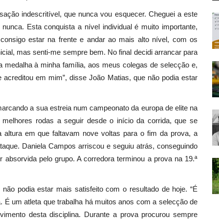
ação indescritível, que nunca vou esquecer. Cheguei a este
unca. Esta conquista a nível individual é muito importante,
consigo estar na frente e andar ao mais alto nível, com os
icial, mas senti-me sempre bem. No final decidi arrancar para
ta medalha à minha família, aos meus colegas de selecção e,
e acreditou em mim”, disse João Matias, que não podia estar
arcando a sua estreia num campeonato da europa de elite na
 melhores rodas a seguir desde o início da corrida, que se
a altura em que faltavam nove voltas para o fim da prova, a
taque. Daniela Campos arriscou e seguiu atrás, conseguindo
r absorvida pelo grupo. A corredora terminou a prova na 19.ª
 não podia estar mais satisfeito com o resultado de hoje. “É
. É um atleta que trabalha há muitos anos com a selecção de
lvimento desta disciplina. Durante a prova procurou sempre