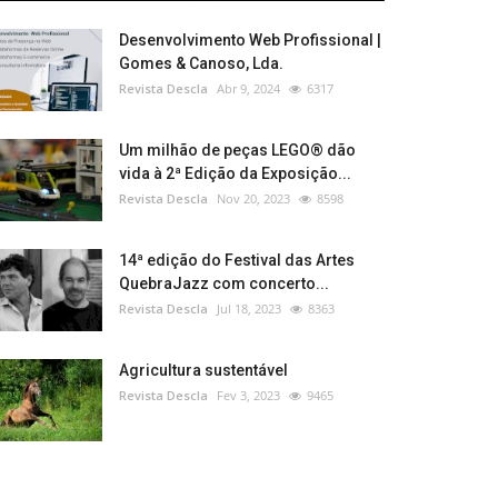
Desenvolvimento Web Profissional |
Gomes & Canoso, Lda.
Revista Descla
Abr 9, 2024
6317
Um milhão de peças LEGO® dão
vida à 2ª Edição da Exposição...
Revista Descla
Nov 20, 2023
8598
14ª edição do Festival das Artes
QuebraJazz com concerto...
Revista Descla
Jul 18, 2023
8363
Agricultura sustentável
Revista Descla
Fev 3, 2023
9465