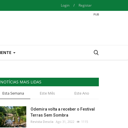
Login
/
Registar
IENTE
NOTÍCIAS MAIS LIDAS
Esta Semana
Este Mês
Este Ano
Odemira volta a receber o Festival
Terras Sem Sombra
Revista Descla
Ago 31, 2022
1115