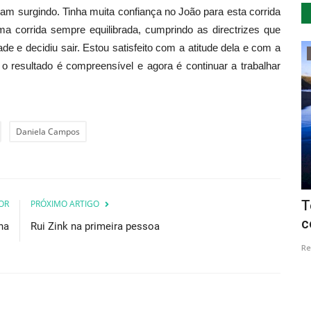
iam surgindo. Tinha muita confiança no João para esta corrida
a corrida sempre equilibrada, cumprindo as directrizes que
de e decidiu sair. Estou satisfeito com a atitude dela e com a
...by Descla
 o resultado é compreensível e agora é continuar a trabalhar
Daniela Campos
 Dança
Portugal ao Ar Livre
T
OR
PRÓXIMO ARTIGO
c
na
Rui Zink na primeira pessoa
Revista Descla
Dez 28, 2021
10841
Re