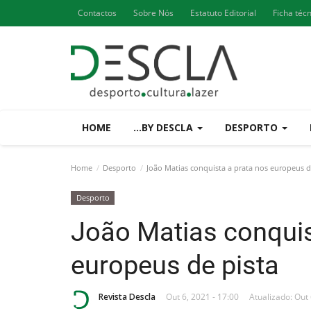
Contactos
Sobre Nós
Estatuto Editorial
Ficha téc
HOME
...BY DESCLA
DESPORTO
Home
Desporto
João Matias conquista a prata nos europeus d
Desporto
João Matias conquis
europeus de pista
Revista Descla
Out 6, 2021 - 17:00
Atualizado: Out 