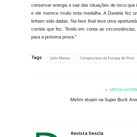
conservar energia e sair das situações de risco que 
e ele merece muito esta medalha. A Daniela fez um
tinham sido dadas. Na fase final teve uma oportunida
Cultura
corrida que fez. Tendo em conta as circunstâncias,
para a próxima prova.”
Tags:
João Matias
Campeonato da Europa de Pista
Maior competição nacional de
ARTIGO ANTERI
de regresso a Tondela
Melim atuam na Super Bock Are
Revista Descla
Mai 8, 2023
2240
Revista Descla