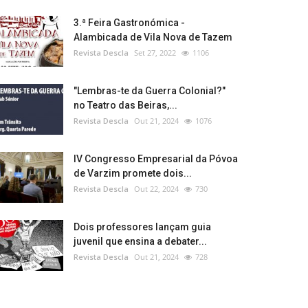
3.ª Feira Gastronómica -
Alambicada de Vila Nova de Tazem
Revista Descla
Set 27, 2022
1106
"Lembras-te da Guerra Colonial?"
no Teatro das Beiras,...
Revista Descla
Out 21, 2024
1076
IV Congresso Empresarial da Póvoa
de Varzim promete dois...
Revista Descla
Out 22, 2024
730
Dois professores lançam guia
juvenil que ensina a debater...
Revista Descla
Out 21, 2024
728