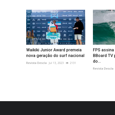
Waikiki Junior Award premeia
FPS assina
nova geração do surf nacional
BBoard TV 
do...
Revista Descla
Jul 13, 2023
2131
Revista Descla