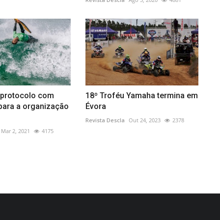
 protocolo com
18º Troféu Yamaha termina em
para a organização
Évora
Revista Descla
Out 24, 2023
2378
Mar 2, 2021
4175