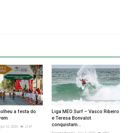
olheu a festa do
Liga MEO Surf – Vasco Ribeiro
ovem
e Teresa Bonvalot
conquistam...
Jul 12, 2023
2147
Revista Descla
Ago 3, 2020
4881