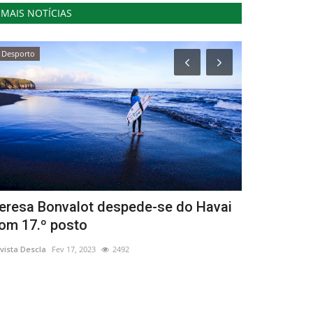
MAIS NOTÍCIAS
Desporto
Cultura
eresa Bonvalot despede-se do Havai
Jorge Carr
om 17.º posto
Revista Descla
Ab
vista Descla
Fev 17, 2023
2492