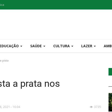
nica
EDUCAÇÃO
SAÚDE
CULTURA
LAZER
AMB
e pista
ta a prata nos
6, 2021 - 16:04
3735